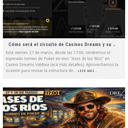
Cómo será el circuito de Casinos Dreams y su ranking 2026
Este viernes 27 de marzo, desde las 17:00, tendremos el
esperado torneo de Poker en vivo "Ases de los Ríos" en
Casino Dreams Valdivia (acá más detalles). Aprovechamos la
ocasión para revisar la estructura de
...
LEER MÁS...