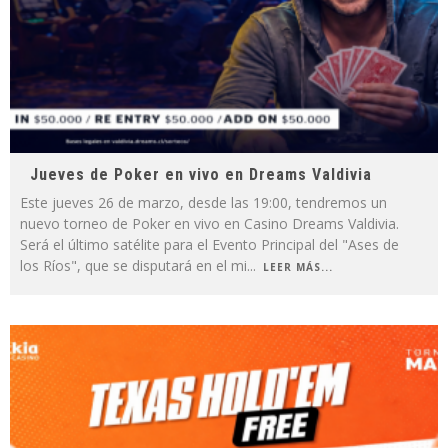
Jueves de Poker en vivo en Dreams Valdivia
Este jueves 26 de marzo, desde las 19:00, tendremos un
nuevo torneo de Poker en vivo en Casino Dreams Valdivia.
Será el último satélite para el Evento Principal del "Ases de
los Ríos", que se disputará en el mi
...
LEER MÁS...