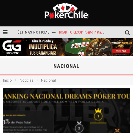
ÚLTIMAS NOTICIAS
ROAD TO CLSOP Puerto Plata, satélite a Main Event.
Carlos Faúndez aceleró hasta la victoria en el Turbo de Dreams Temuco
Reef Poker: la próxima plataforma de póker que puede llevar tu voz
NACIONAL
Hoy camiseta Firmada por Arturo Vidal gratis en GGPoker
Inicio
Noticias
Nacional
La generación dorada de 2011: el año en que Chile conquistó el póker internacional
¡Sábado de ases! Punta Arenas y Valdivia repartieron más de $3,8 millones