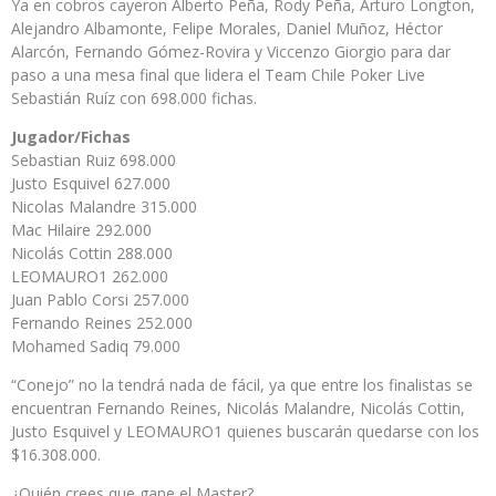
Ya en cobros cayeron Alberto Peña, Rody Peña, Arturo Longton,
Alejandro Albamonte, Felipe Morales, Daniel Muñoz, Héctor
Alarcón, Fernando Gómez-Rovira y Viccenzo Giorgio para dar
paso a una mesa final que lidera el Team Chile Poker Live
Sebastián Ruíz con 698.000 fichas.
Jugador/Fichas
Sebastian Ruiz 698.000
Justo Esquivel 627.000
Nicolas Malandre 315.000
Mac Hilaire 292.000
Nicolás Cottin 288.000
LEOMAURO1 262.000
Juan Pablo Corsi 257.000
Fernando Reines 252.000
Mohamed Sadiq 79.000
“Conejo” no la tendrá nada de fácil, ya que entre los finalistas se
encuentran Fernando Reines, Nicolás Malandre, Nicolás Cottin,
Justo Esquivel y LEOMAURO1 quienes buscarán quedarse con los
$16.308.000.
¿Quién crees que gane el Master?