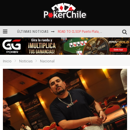
ÚLTIMAS NOTICIAS
ROAD TO CLSOP Puerto Plata, satélite a Main Event.
Carlos Faúndez aceleró hasta la victoria en el Turbo de Dreams Temuco
Reef Poker: la próxima plataforma de póker que puede llevar tu voz
Inicio
Noticias
Nacional
Hoy camiseta Firmada por Arturo Vidal gratis en GGPoker
La generación dorada de 2011: el año en que Chile conquistó el póker internacional
¡Sábado de ases! Punta Arenas y Valdivia repartieron más de $3,8 millones