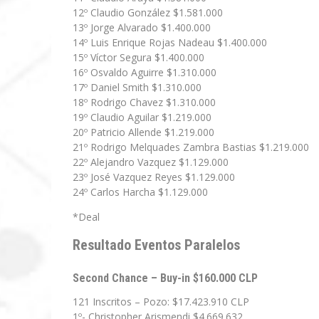
12º Claudio González $1.581.000
13º Jorge Alvarado $1.400.000
14º Luis Enrique Rojas Nadeau $1.400.000
15º Víctor Segura $1.400.000
16º Osvaldo Aguirre $1.310.000
17º Daniel Smith $1.310.000
18º Rodrigo Chavez $1.310.000
19º Claudio Aguilar $1.219.000
20º Patricio Allende $1.219.000
21º Rodrigo Melquades Zambra Bastias $1.219.000
22º Alejandro Vazquez $1.129.000
23º José Vazquez Reyes $1.129.000
24º Carlos Harcha $1.129.000
*Deal
Resultado Eventos Paralelos
Second Chance – Buy-in $160.000 CLP
121 Inscritos – Pozo: $17.423.910 CLP
1º- Christopher Arismendi $4.669.632