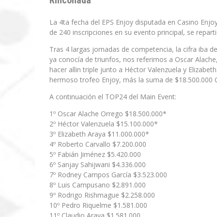
Rinconada
La 4ta fecha del EPS Enjoy disputada en Casino Enjo
de 240 inscripciones en su evento principal, se repa
Tras 4 largas jornadas de competencia, la cifra iba 
ya conocía de triunfos, nos referimos a Oscar Alache
hacer allin triple junto a Héctor Valenzuela y Elizabet
hermoso trofeo Enjoy, más la suma de $18.500.000 
A continuación el TOP24 del Main Event:
1º Oscar Alache Orrego $18.500.000*
2º Héctor Valenzuela $15.100.000*
3º Elizabeth Araya $11.000.000*
4º Roberto Carvallo $7.200.000
5º Fabián Jiménez $5.420.000
6º Sanjay Sahijwani $4.336.000
7º Rodney Campos García $3.523.000
8º Luis Campusano $2.891.000
9º Rodrigo Rishmague $2.258.000
10º Pedro Riquelme $1.581.000
11º Claudio Araya $1.581.000