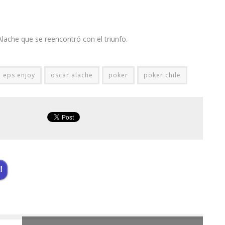
lache que se reencontró con el triunfo.
eps enjoy
oscar alache
poker
poker chile
!