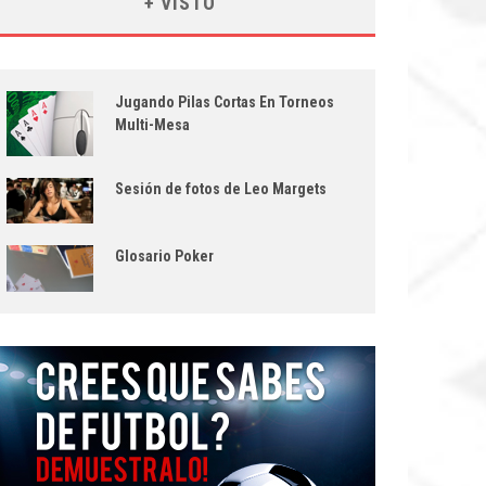
+ VISTO
Jugando Pilas Cortas En Torneos
Multi-Mesa
Sesión de fotos de Leo Margets
Glosario Poker