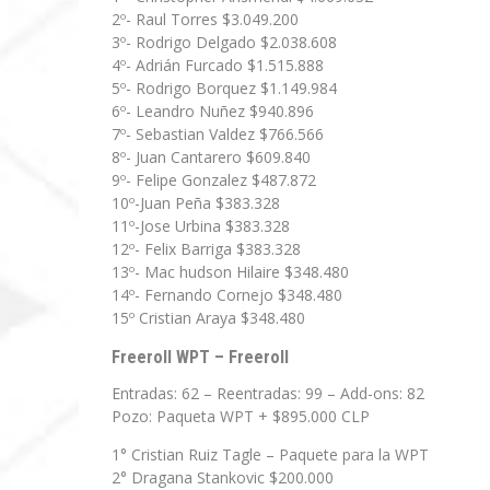
2º- Raul Torres $3.049.200
3º- Rodrigo Delgado $2.038.608
4º- Adrián Furcado $1.515.888
5º- Rodrigo Borquez $1.149.984
6º- Leandro Nuñez $940.896
7º- Sebastian Valdez $766.566
8º- Juan Cantarero $609.840
9º- Felipe Gonzalez $487.872
10º-Juan Peña $383.328
11º-Jose Urbina $383.328
12º- Felix Barriga $383.328
13º- Mac hudson Hilaire $348.480
14º- Fernando Cornejo $348.480
15º Cristian Araya $348.480
Freeroll WPT – Freeroll
Entradas: 62 – Reentradas: 99 – Add-ons: 82
Pozo: Paqueta WPT + $895.000 CLP
1° Cristian Ruiz Tagle – Paquete para la WPT
2° Dragana Stankovic $200.000