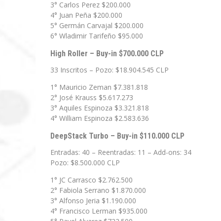
3° Carlos Perez $200.000
4° Juan Peña $200.000
5° Germán Carvajal $200.000
6° Wladimir Tarifeño $95.000
High Roller – Buy-in $700.000 CLP
33 Inscritos – Pozo: $18.904.545 CLP
1° Mauricio Zeman $7.381.818
2° José Krauss $5.617.273
3° Aquiles Espinoza $3.321.818
4° William Espinoza $2.583.636
DeepStack Turbo – Buy-in $110.000 CLP
Entradas: 40 – Reentradas: 11 – Add-ons: 34
Pozo: $8.500.000 CLP
1° JC Carrasco $2.762.500
2° Fabiola Serrano $1.870.000
3° Alfonso Jeria $1.190.000
4° Francisco Lerman $935.000