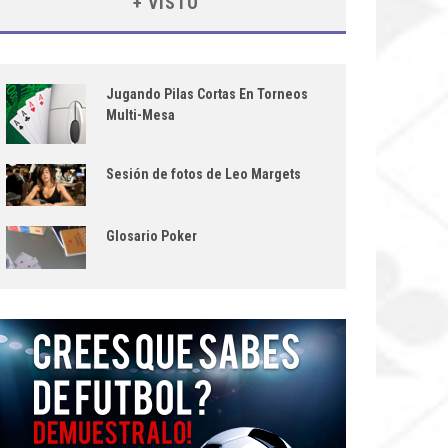
+ VISTO
Jugando Pilas Cortas En Torneos
Multi-Mesa
Sesión de fotos de Leo Margets
Glosario Poker