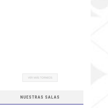
NUESTRAS SALAS