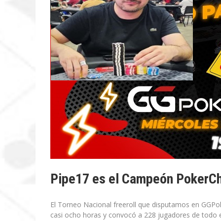
Pipe17 es el Campeón PokerChi
El Torneo Nacional freeroll que disputamos en GGPo
casi ocho horas y convocó a 228 jugadores de todo 