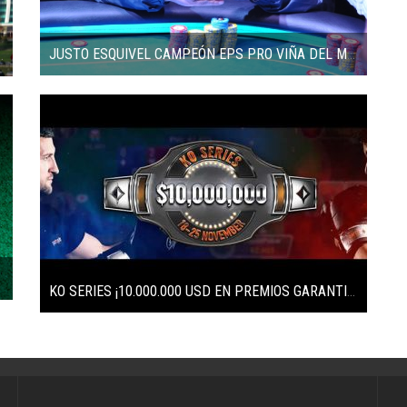
JUSTO ESQUIVEL CAMPEÓN EPS PRO VIÑA DEL MAR
 EN EL HG DE POKERAUSTRAL
KO SERIES ¡10.000.000 USD EN PREMIOS GARANTIZADOS!