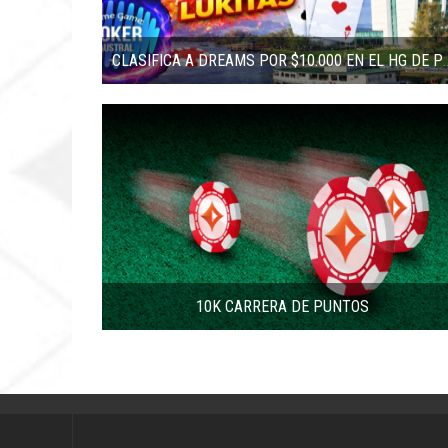
CLASIFICA A DREAMS POR $10.000
10K CARRERA DE PUNTOS