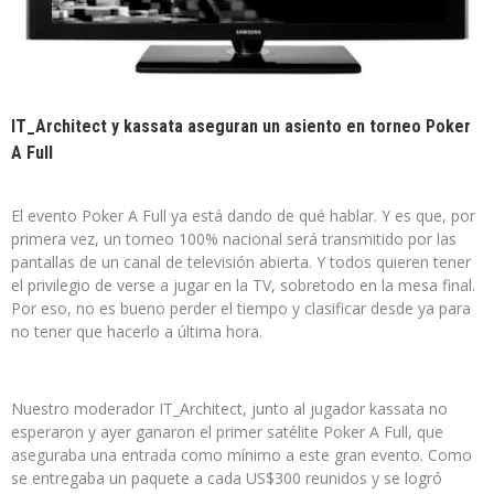
IT_Architect y kassata aseguran un asiento en torneo Poker
A Full
El evento Poker A Full ya está dando de qué hablar. Y es que, por
primera vez, un torneo 100% nacional será transmitido por las
pantallas de un canal de televisión abierta. Y todos quieren tener
el privilegio de verse a jugar en la TV, sobretodo en la mesa final.
Por eso, no es bueno perder el tiempo y clasificar desde ya para
no tener que hacerlo a última hora.
Nuestro moderador IT_Architect, junto al jugador kassata no
esperaron y ayer ganaron el primer satélite Poker A Full, que
aseguraba una entrada como mínimo a este gran evento. Como
se entregaba un paquete a cada US$300 reunidos y se logró