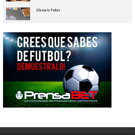
Glosario Poker