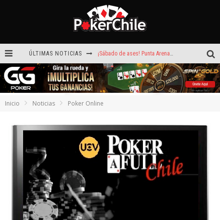
ÚLTIMAS NOTICIAS
¡Sábado de ases! Punta Arenas y Valdivia repartieron más de $3,8 millones
ROAD TO CLSOP Puerto Plata, satélite a Main Event.
Carlos Faúndez aceleró hasta la victoria en el Turbo de Dreams Temuco
Inicio
Noticias
Poker Online
Reef Poker: la próxima plataforma de póker que puede llevar tu voz
Hoy camiseta Firmada por Arturo Vidal gratis en GGPoker
La generación dorada de 2011: el año en que Chile conquistó el póker internacional