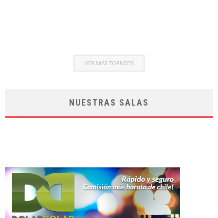
NUESTRAS SALAS