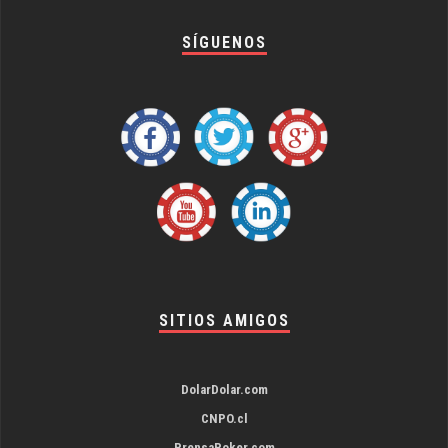
SÍGUENOS
SITIOS AMIGOS
DolarDolar.com
CNPO.cl
PrensaPoker.com