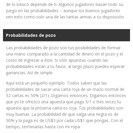
de lo básico depende de ti. Algunos jugadores basan todo su
juego en las probabilidades – aunque los buenos jugadores
ven esto como solo una de las tantas armas a su disposición.
Probabilidades de pozo
Las probabilidades de pozo son tus posibilidades de formar
una mano comparado a la cantidad de dinero en el pozo y el
costo de ingresar a éste. Si sólo apuestas cuando las
probabilidades están a tu favor, al largo plazo puedes esperar
ganancias. Así de simple.
Aquí está un pequeño ejemplo. Todos saben que las
probabilidades de sacar una carta roja de un mazo normal de
52 cartas es 50% (2/1). Digamos entonces. Digamos entonces
que yo te ofrezco una apuesta que paga 3/1 o tres veces tu
apuesta que la próxima carta es roja. Tus probabilidades son
muy buenas. La probabilidad de que salga una negra es de
50% y la paga es de US$3 por cada US$1 que pongas. Con el
tiempo, terminarías hasta con mi ropa.