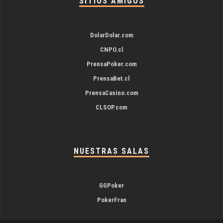
SITIOS AMIGOS
DolarDolar.com
CNPO.cl
PrensaPoker.com
PrensaBet.cl
PrensaCasino.com
CLSOP.com
NUESTRAS SALAS
GGPoker
PokerFran