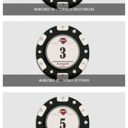
AVANZADO 06 – TORNEOS MULTI-MESAS
AVANZADO 03 – HEADS UP POKER