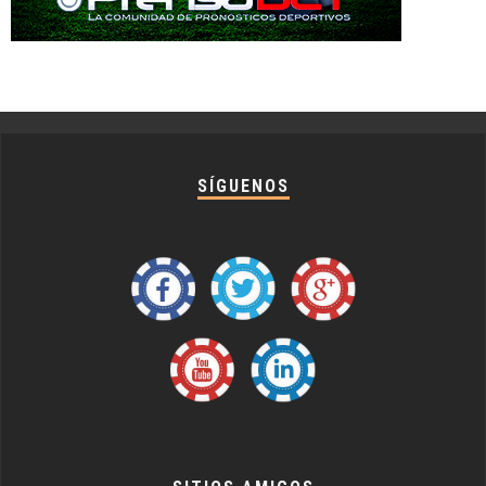
SÍGUENOS