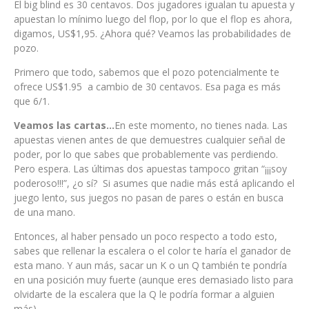
El big blind es 30 centavos. Dos jugadores igualan tu apuesta y
apuestan lo mínimo luego del flop, por lo que el flop es ahora,
digamos, US$1,95. ¿Ahora qué? Veamos las probabilidades de
pozo.
Primero que todo, sabemos que el pozo potencialmente te
ofrece US$1.95 a cambio de 30 centavos. Esa paga es más
que 6/1.
Veamos las cartas…
En este momento, no tienes nada. Las
apuestas vienen antes de que demuestres cualquier señal de
poder, por lo que sabes que probablemente vas perdiendo.
Pero espera. Las últimas dos apuestas tampoco gritan “¡¡¡soy
poderoso!!!”, ¿o sí? Si asumes que nadie más está aplicando el
juego lento, sus juegos no pasan de pares o están en busca
de una mano.
Entonces, al haber pensado un poco respecto a todo esto,
sabes que rellenar la escalera o el color te haría el ganador de
esta mano. Y aun más, sacar un K o un Q también te pondría
en una posición muy fuerte (aunque eres demasiado listo para
olvidarte de la escalera que la Q le podría formar a alguien
más).