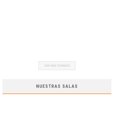
NUESTRAS SALAS