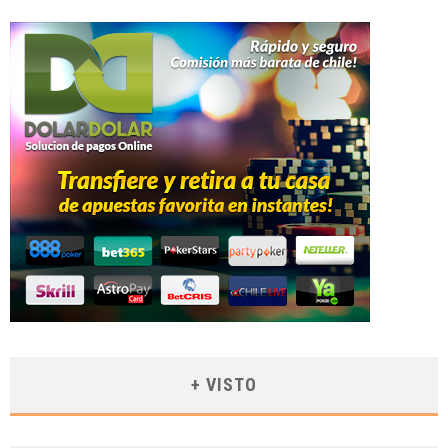
+ VISTO