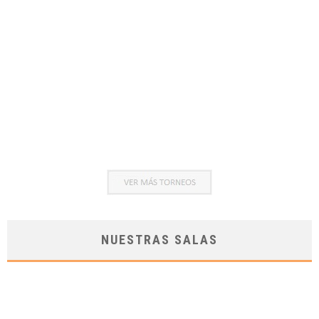
NUESTRAS SALAS