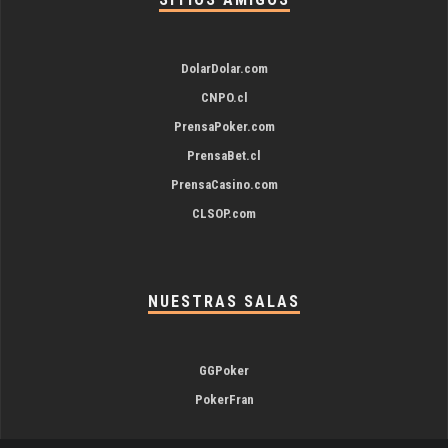
DolarDolar.com
CNPO.cl
PrensaPoker.com
PrensaBet.cl
PrensaCasino.com
CLSOP.com
NUESTRAS SALAS
GGPoker
PokerFran