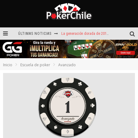
ÚLTIMAS NOTICIAS
La generación dorada de 2011: el año en que Chile conquistó el póker internacional
¡Sábado de ases! Punta Arenas y Valdivia repartieron más de $3,8 millones
ROAD TO CLSOP Puerto Plata, satélite a Main Event.
Inicio
Escuela de poker
Avanzado
Carlos Faúndez aceleró hasta la victoria en el Turbo de Dreams Temuco
Víctor Armijo y Carlos Beltrán celebraron en los torneos Turbo de Dreams
Hoy camiseta Firmada por Arturo Vidal gratis en GGPoker