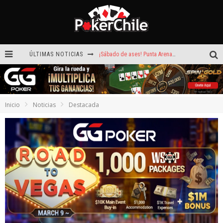
ÚLTIMAS NOTICIAS
¡Sábado de ases! Punta Arenas y Valdivia repartieron más de $3,8 millones
ROAD TO CLSOP Puerto Plata, satélite a Main Event.
Carlos Faúndez aceleró hasta la victoria en el Turbo de Dreams Temuco
Inicio
Noticias
Destacada
Reef Poker: la próxima plataforma de póker que puede llevar tu voz
Hoy camiseta Firmada por Arturo Vidal gratis en GGPoker
La generación dorada de 2011: el año en que Chile conquistó el póker internacional