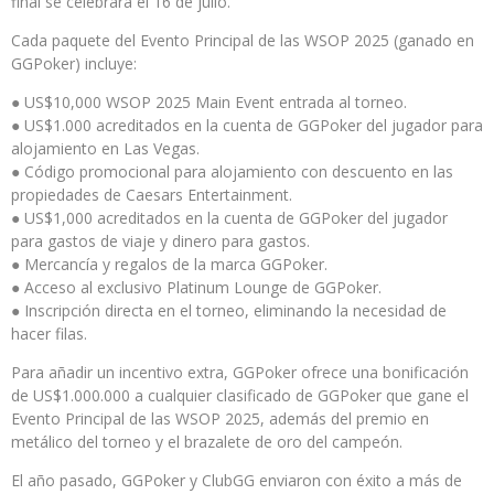
final se celebrará el 16 de julio.
Cada paquete del Evento Principal de las WSOP 2025 (ganado en
GGPoker) incluye:
● US$10,000 WSOP 2025 Main Event entrada al torneo.
● US$1.000 acreditados en la cuenta de GGPoker del jugador para
alojamiento en Las Vegas.
● Código promocional para alojamiento con descuento en las
propiedades de Caesars Entertainment.
● US$1,000 acreditados en la cuenta de GGPoker del jugador
para gastos de viaje y dinero para gastos.
● Mercancía y regalos de la marca GGPoker.
● Acceso al exclusivo Platinum Lounge de GGPoker.
● Inscripción directa en el torneo, eliminando la necesidad de
hacer filas.
Para añadir un incentivo extra, GGPoker ofrece una bonificación
de US$1.000.000 a cualquier clasificado de GGPoker que gane el
Evento Principal de las WSOP 2025, además del premio en
metálico del torneo y el brazalete de oro del campeón.
El año pasado, GGPoker y ClubGG enviaron con éxito a más de