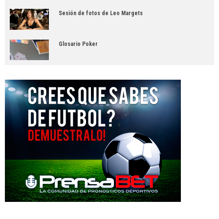
Sesión de fotos de Leo Margets
Glosario Poker