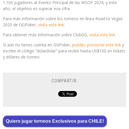
1.100 jugadores al Evento Principal de las WSOP 2024, y este
año, el objetivo es superar esa cifra.
Para más información sobre los torneos en línea Road to Vegas
2025 de GGPoker,
visita este link
:
Para obtener más información sobre ClubGG,
visita este link
.
Si aún no tienes cuenta en GGPoker,
puedes presionar este link
y
escribir el código “dolardolar” para recibir hasta US$100 en tickets
y dólares de torneo.
COMPARTIR:
Quiero jugar torneos Exclusivos para CHILE!