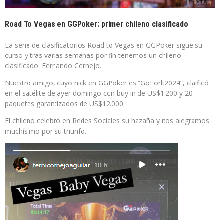
Road To Vegas en GGPoker: primer chileno clasificado
La serie de clasificatorios Road to Vegas en GGPoker sigue su
curso y tras varias semanas por fin tenemos un chileno
clasificado: Fernando Cornejo.
Nuestro amigo, cuyo nick en GGPoker es “GoForlt2024”, claificó
en el satélite de ayer domingo con buy in de US$1.200 y 20
paquetes garantizados de US$12.000.
El chileno celebró en Redes Sociales su hazaña y nos alegramos
muchísimo por su triunfo.