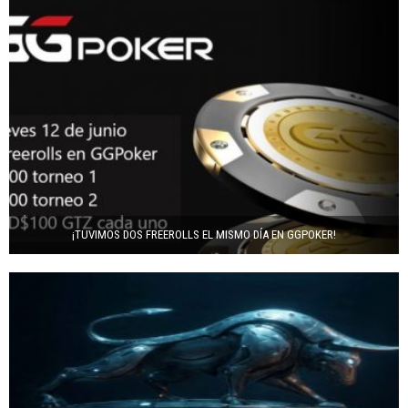
¡TUVIMOS DOS FREEROLLS EL MISMO DÍA EN GGPOKER!