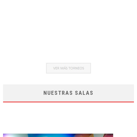
NUESTRAS SALAS