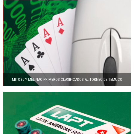
MITOS5 Y MELINAO PRIMEROS CLASIFICADOS AL TORNEO DE TEMUCO