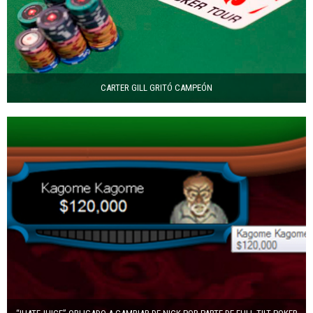
CARTER GILL GRITÓ CAMPEÓN