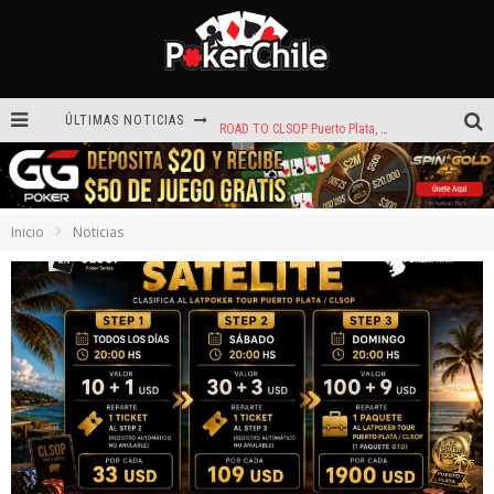
ÚLTIMAS NOTICIAS
ROAD TO CLSOP Puerto Plata, satélite a Main Event.
Carlos Faúndez aceleró hasta la victoria en el Turbo de Dreams Temuco
Reef Poker: la próxima plataforma de póker que puede llevar tu voz
Inicio
Noticias
Hoy camiseta Firmada por Arturo Vidal gratis en GGPoker
La generación dorada de 2011: el año en que Chile conquistó el póker internacional
¡Sábado de ases! Punta Arenas y Valdivia repartieron más de $3,8 millones