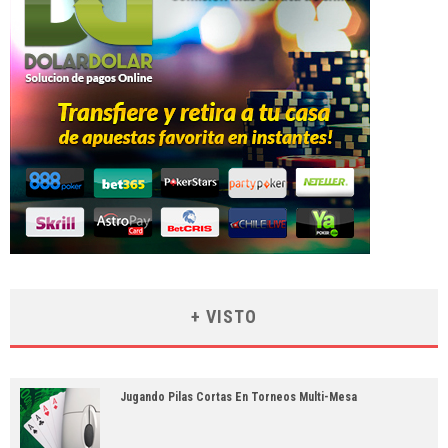
+ VISTO
Jugando Pilas Cortas En Torneos Multi-Mesa