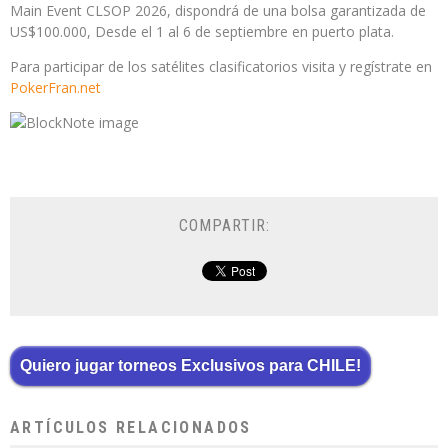
Main Event CLSOP 2026, dispondrá de una bolsa garantizada de
US$100.000, Desde el 1 al 6 de septiembre en puerto plata.
Para participar de los satélites clasificatorios visita y regístrate en
PokerFran.net
COMPARTIR:
Quiero jugar torneos Exclusivos para CHILE!
ARTÍCULOS RELACIONADOS