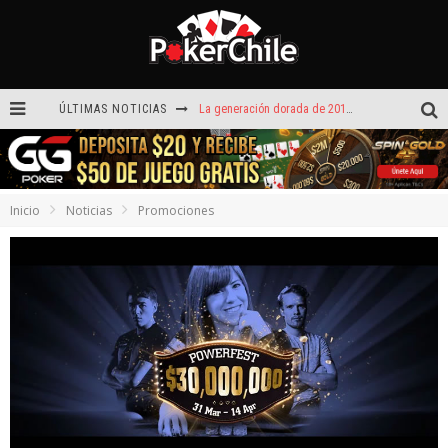
La generación dorada de 2011: el año en que Chile conquistó el póker internacional
ÚLTIMAS NOTICIAS
¡Sábado de ases! Punta Arenas y Valdivia repartieron más de $3,8 millones
ROAD TO CLSOP Puerto Plata, satélite a Main Event.
Inicio
Noticias
Promociones
Carlos Faúndez aceleró hasta la victoria en el Turbo de Dreams Temuco
Víctor Armijo y Carlos Beltrán celebraron en los torneos Turbo de Dreams
Hoy camiseta Firmada por Arturo Vidal gratis en GGPoker