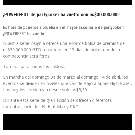
¡POWERFEST de partypoker ha vuelto con us$30.000.000!
Es hora de ponerse a prueba en el mayor escenario de partypoker:
¡POWERFEST ha vuelto!
Nuestra serie insignia ofrece una enorme bolsa de premios de
us$30.000.000 GTD repartidos en 15 días de poker donde la
competencia será feroz.
Torneos para todos los saldos…
En marcha del domingo 31 de marzo al domingo 14 de abril, los
eventos se dividen en niveles que van de Bajo a Super High Roller.
Los buy-ins comienzan desde solo us$5,50.
Durante esta serie de gran acción se ofrecen diferentes
formatos, incluidos NLH, 6-Max y PKO.