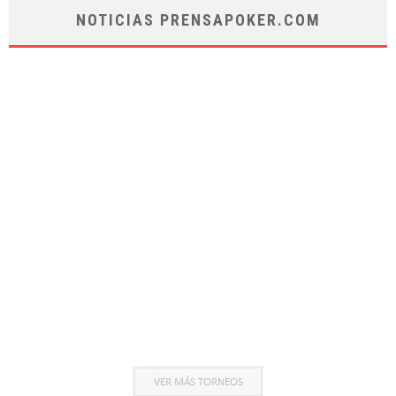
NOTICIAS PRENSAPOKER.COM