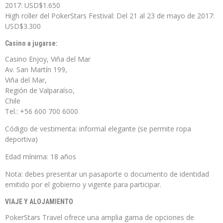
2017: USD$1.650
High roller del PokerStars Festival: Del 21 al 23 de mayo de 2017:
USD$3.300
Casino a jugarse:
Casino Enjoy, Viña del Mar
Av. San Martín 199,
Viña del Mar,
Región de Valparaíso,
Chile
Tel.: +56 600 700 6000
Código de vestimenta: informal elegante (se permite ropa
deportiva)
Edad mínima: 18 años
Nota: debes presentar un pasaporte o documento de identidad
emitido por el gobierno y vigente para participar.
VIAJE Y ALOJAMIENTO
PokerStars Travel ofrece una amplia gama de opciones de