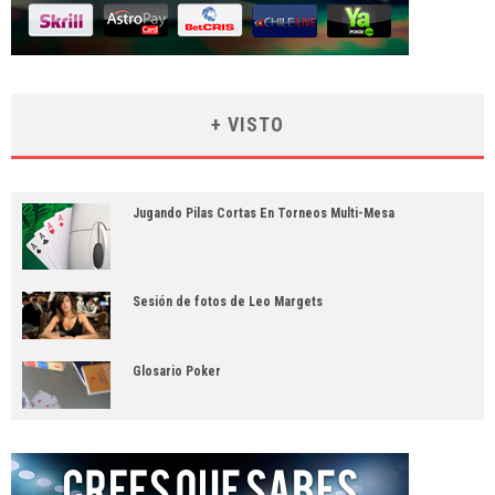
+ VISTO
Jugando Pilas Cortas En Torneos Multi-Mesa
Sesión de fotos de Leo Margets
Glosario Poker