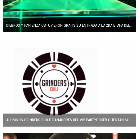
DIEBROX Y PANIENZA OBTUVIERON GRATIS SU ENTRADA A LA 2DA ETAPA DEL CNPO
ALUMNOS GRINDERS CHILE GANADORES DEL VIP PARTYPOKER CUENTAN SU EXPERIENCIA