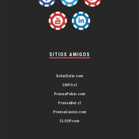
SITIOS AMIGOS
DolarDolar.com
CNPO.cl
PrensaPoker.com
PrensaBet.cl
PrensaCasino.com
CLSOP.com