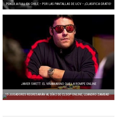
POKER A FULL EN CHILE – POR LAS PANTALLAS DE UCV – ¡CLASIFICA GRATIS!
JAVIER SWETT: EL VIÑAMARINO QUE LA ROMPE ONLINE
15 JUGADORES REGRESARÁN AL DÍA 2 DE CLSOP ONLINE, LEANDRO ZAMBADE SE QUEDÓ CON EL SECOND CHANCE!