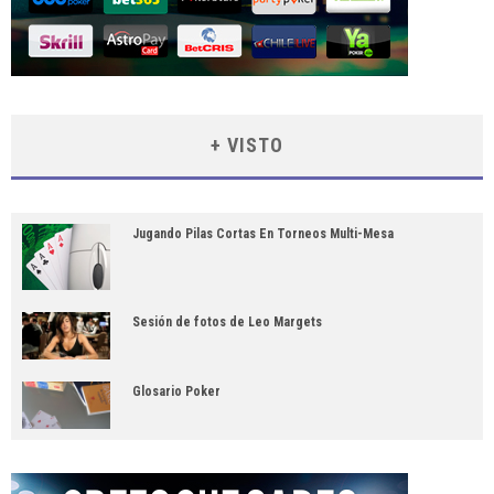
+ VISTO
Jugando Pilas Cortas En Torneos Multi-Mesa
Sesión de fotos de Leo Margets
Glosario Poker