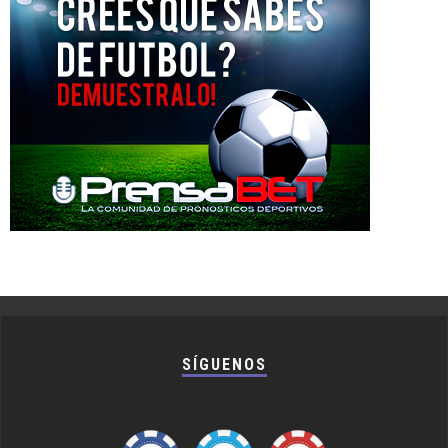
SÍGUENOS