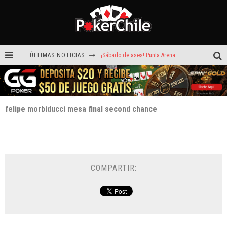
ÚLTIMAS NOTICIAS
¡Sábado de ases! Punta Arenas y Valdivia repartieron más de $3,8 millones
ROAD TO CLSOP Puerto Plata, satélite a Main Event.
Carlos Faúndez aceleró hasta la victoria en el Turbo de Dreams Temuco
felipe morbiducci mesa final second chance
Reef Poker: la próxima plataforma de póker que puede llevar tu voz
Hoy camiseta Firmada por Arturo Vidal gratis en GGPoker
La generación dorada de 2011: el año en que Chile conquistó el póker internacional
COMPARTIR: