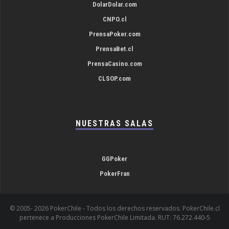
DolarDolar.com
CNPO.cl
PrensaPoker.com
PrensaBet.cl
PrensaCasino.com
CLSOP.com
NUESTRAS SALAS
GGPoker
PokerFran
© 2005-
2026 PokerChile - Todos los derechos reservados. PokerChile.cl
pertenece a Producciones PokerChile Limitada. RUT: 76.272.440-5