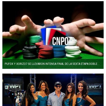
PUFOX Y XORIZO7 SE LLEVARON INTENSA FINAL DE LA SEXTA ETAPA DOBLE DEL CNPO