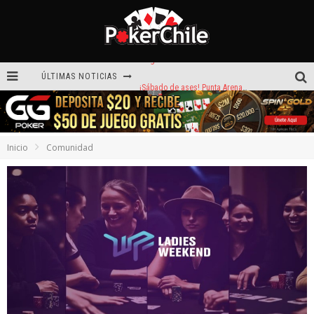
ÚLTIMAS NOTICIAS
¡Sábado de ases! Punta Arenas y Valdivia repartieron más de $3,8 millones
ROAD TO CLSOP Puerto Plata, satélite a Main Event.
Carlos Faúndez aceleró hasta la victoria en el Turbo de Dreams Temuco
Inicio
Comunidad
Reef Poker: la próxima plataforma de póker que puede llevar tu voz
Hoy camiseta Firmada por Arturo Vidal gratis en GGPoker
La generación dorada de 2011: el año en que Chile conquistó el póker internacional