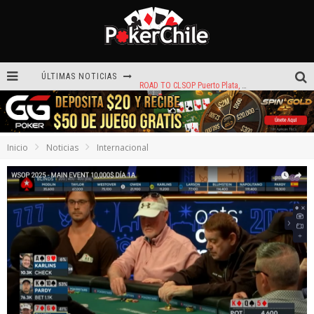
ÚLTIMAS NOTICIAS
ROAD TO CLSOP Puerto Plata, satélite a Main Event.
Carlos Faúndez aceleró hasta la victoria en el Turbo de Dreams Temuco
Reef Poker: la próxima plataforma de póker que puede llevar tu voz
Inicio
Noticias
Internacional
Hoy camiseta Firmada por Arturo Vidal gratis en GGPoker
La generación dorada de 2011: el año en que Chile conquistó el póker internacional
¡Sábado de ases! Punta Arenas y Valdivia repartieron más de $3,8 millones