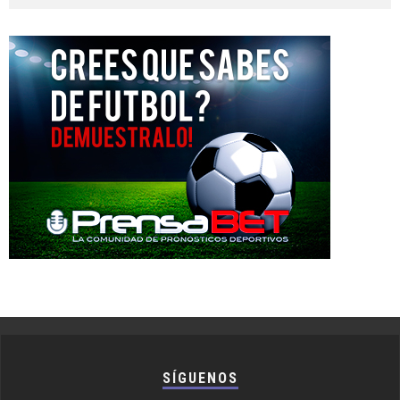
SÍGUENOS