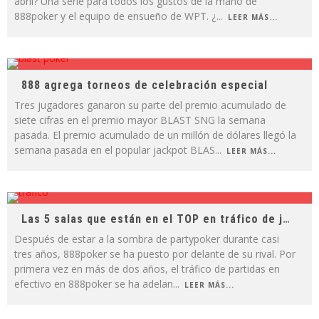
abril? Una serie para todos los gustos de la mano de
888poker y el equipo de ensueño de WPT. ¿
...
LEER MÁS...
888 agrega torneos de celebración especial
Tres jugadores ganaron su parte del premio acumulado de
siete cifras en el premio mayor BLAST SNG la semana
pasada. El premio acumulado de un millón de dólares llegó la
semana pasada en el popular jackpot BLAS
...
LEER MÁS...
Las 5 salas que están en el TOP en tráfico de jugadores de Cash Game
Después de estar a la sombra de partypoker durante casi
tres años, 888poker se ha puesto por delante de su rival. Por
primera vez en más de dos años, el tráfico de partidas en
efectivo en 888poker se ha adelan
...
LEER MÁS...