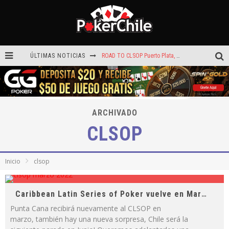
ÚLTIMAS NOTICIAS
ROAD TO CLSOP Puerto Plata, satélite a Main Event.
Carlos Faúndez aceleró hasta la victoria en el Turbo de Dreams Temuco
Reef Poker: la próxima plataforma de póker que puede llevar tu voz
ARCHIVADO
Hoy camiseta Firmada por Arturo Vidal gratis en GGPoker
CLSOP
La generación dorada de 2011: el año en que Chile conquistó el póker internacional
¡Sábado de ases! Punta Arenas y Valdivia repartieron más de $3,8 millones
Inicio
clsop
Caribbean Latin Series of Poker vuelve en Marzo!
Punta Cana recibirá nuevamente al CLSOP en
marzo, también hay una nueva sorpresa, Chile será la