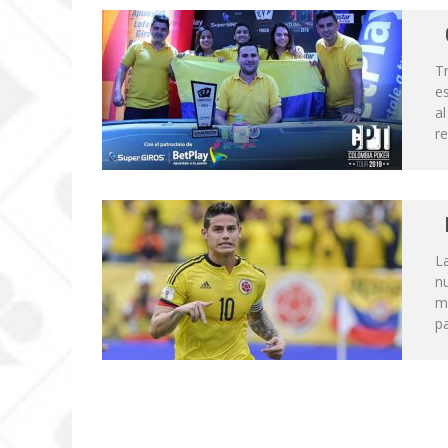
Tr
e
al
r
La
nu
m
pa