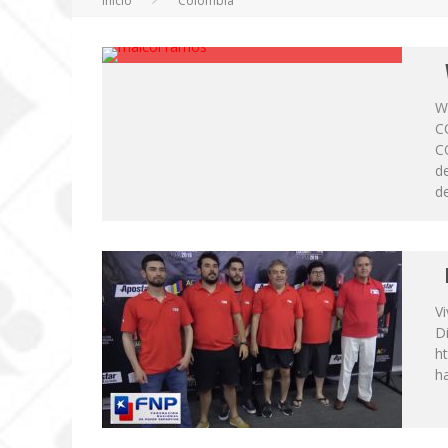
Inicio
Colombia
W
C
C
d
d
V
Di
h
h