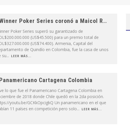
Winner Poker Series coronó a Maicol Ramos como Campeón del Main Event
inner Poker Series superó su garantizado de
OL$200.000.000 (US$45.500) para un premio total de
OL$327.000.000 (US$74.400). Armenia, Capital del
epartamento de Quindío en Colombia, fue la casa de unos
e su
...
LEER MÁS...
Panamericano Cartagena Colombia
ive lo que fue el Panamericano Cartagena Colombia en
ciembre de 2018 donde Chile quedó en la 2da posición.
ttps://youtu.be/GCKkOpcigkQ Un panamericano en el que
abían 11 países en competición pero solo
...
LEER MÁS...