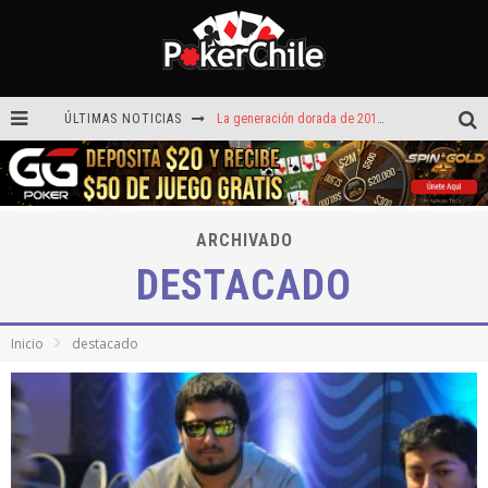
ÚLTIMAS NOTICIAS
La generación dorada de 2011: el año en que Chile conquistó el póker internacional
¡Sábado de ases! Punta Arenas y Valdivia repartieron más de $3,8 millones
ROAD TO CLSOP Puerto Plata, satélite a Main Event.
ARCHIVADO
Carlos Faúndez aceleró hasta la victoria en el Turbo de Dreams Temuco
DESTACADO
Víctor Armijo y Carlos Beltrán celebraron en los torneos Turbo de Dreams
Hoy camiseta Firmada por Arturo Vidal gratis en GGPoker
Inicio
destacado