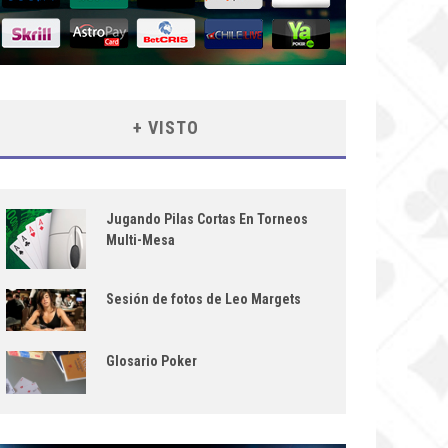
+ VISTO
Jugando Pilas Cortas En Torneos
Multi-Mesa
Sesión de fotos de Leo Margets
Glosario Poker