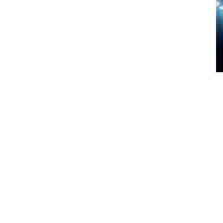
SITIOS AMIGOS