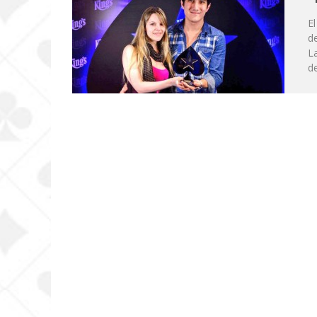
El
d
L
de