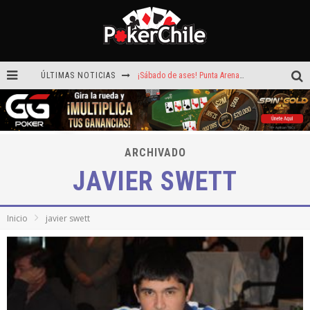
ÚLTIMAS NOTICIAS
¡Sábado de ases! Punta Arenas y Valdivia repartieron más de $3,8 millones
ROAD TO CLSOP Puerto Plata, satélite a Main Event.
Carlos Faúndez aceleró hasta la victoria en el Turbo de Dreams Temuco
ARCHIVADO
Reef Poker: la próxima plataforma de póker que puede llevar tu voz
JAVIER SWETT
Hoy camiseta Firmada por Arturo Vidal gratis en GGPoker
La generación dorada de 2011: el año en que Chile conquistó el póker internacional
Inicio
javier swett