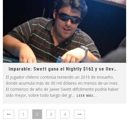
Imparable: Swett gana el Nightly $162 y se lleva casi 10 mil dólares
El jugador chileno continúa teniendo un 2016 de ensueño,
donde acumula más de 30 mil dólares en menos de un mes.
El comienzo de año de Javier Swett difícilmente podría haber
sido mejor, sobre todo luego del gr
...
LEER MÁS...
1
2
3
4