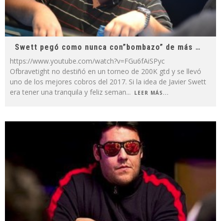
Swett pegó como nunca con”bombazo” de más de US$25K
https://www.youtube.com/watch?v=FGu6fAiSPyc
Ofbravetight no destiñó en un torneo de 200K gtd y se llevó
uno de los mejores cobros del 2017. Si la idea de Javier Swett
era tener una tranquila y feliz seman
...
LEER MÁS...