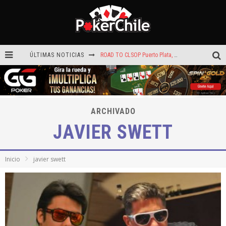
ÚLTIMAS NOTICIAS
ROAD TO CLSOP Puerto Plata, satélite a Main Event.
Carlos Faúndez aceleró hasta la victoria en el Turbo de Dreams Temuco
Reef Poker: la próxima plataforma de póker que puede llevar tu voz
ARCHIVADO
Mauricio Zeman vuelve a dejar la bandera chilena en alto con un segundo lugar en el BSOP Winter
JAVIER SWETT
La generación dorada de 2011: el año en que Chile conquistó el póker internacional
¡Sábado de ases! Punta Arenas y Valdivia repartieron más de $3,8 millones
Inicio
javier swett