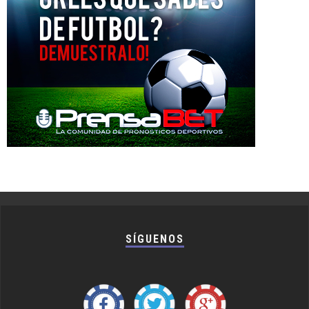
SÍGUENOS