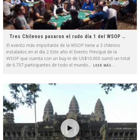
Tres Chilenos pasaron el rudo día 1 del WSOP Main Event
El evento más importante de la WSOP tiene a 3 chilenos
instalados en el día 2 Este año el Evento Principal de la
WSOP que cuenta con un buy-in de US$10.000 sumó un total
de 6.737 participantes de todo el mundo
...
LEER MÁS...