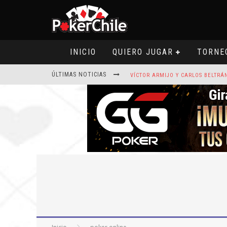
INICIO
QUIERO JUGAR
TORNE
ÚLTIMAS NOTICIAS
HOY CAMISETA FIRMADA POR ART
ROAD TO CLSOP PUERTO PLATA, SA