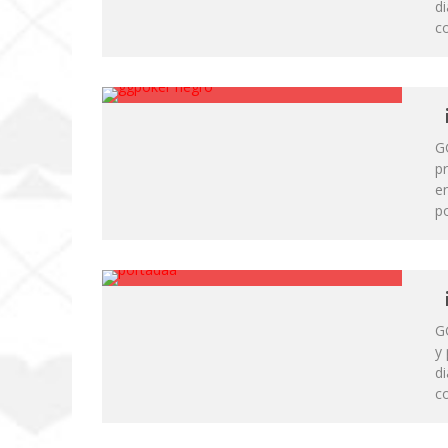
di
co
G
p
e
p
G
y 
di
co