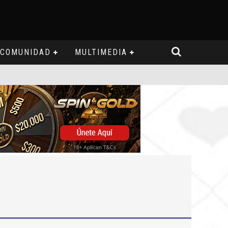
COMUNIDAD
MULTIMEDIA