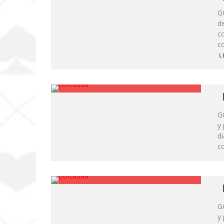
G
de
c
c
L
G
y 
di
co
G
y 