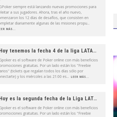
GPoker siempre está lanzando nuevas promociones para
leitar a sus jugadores. Ahora, tras el año nuevo,
omenzaron los 12 días de desafíos, que consisten en
ompletar diariamente algunas de las misiones propu
...
EER MÁS...
Hoy tenemos la fecha 4 de la liga LATAM de octubre en GGPoker
Gpoker es el software de Poker online con más beneficios
promociones gratuitas. Por un lado están los "Freebie
arios" (tickets que regalan todos los días sólo por
nectarte) y los miércoles a las 21:00 es
...
LEER MÁS...
Hoy es la segunda fecha de la Liga LATAM de octubre en GGPoker
Gpoker es el software de Poker online con más beneficios
promociones gratuitas. Por un lado están los "Freebie