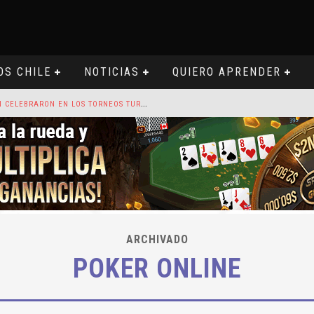
OS CHILE
NOTICIAS
QUIERO APRENDER
V
ÍCTOR ARMIJO Y CARLOS BELTRÁN CELEBRARON EN LOS TORNEOS TURBO DE DREAMS
URO VIDAL GRATIS EN GGPOKER
L
A GENERACIÓN DORADA DE 2011: EL AÑO EN QUE CHILE CONQUISTÓ EL PÓKER INTERNACIONAL
¡
SÁBADO DE ASES! PUNTA ARENAS Y VALDIVIA REPARTIERON MÁS DE $3,8 MILLONES
TÉLITE A MAIN EVENT.
ARCHIVADO
C
ARLOS FAÚNDEZ ACELERÓ HASTA LA VICTORIA EN EL TURBO DE DREAMS TEMUCO
POKER ONLINE