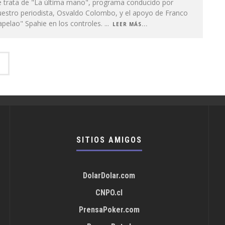
e trata de "La última mano", programa conducido por
uestro periodista, Osvaldo Colombo, y el apoyo de Franco
apelao" Spahie en los controles.
...
LEER MÁS...
SITIOS AMIGOS
DolarDolar.com
CNPO.cl
PrensaPoker.com