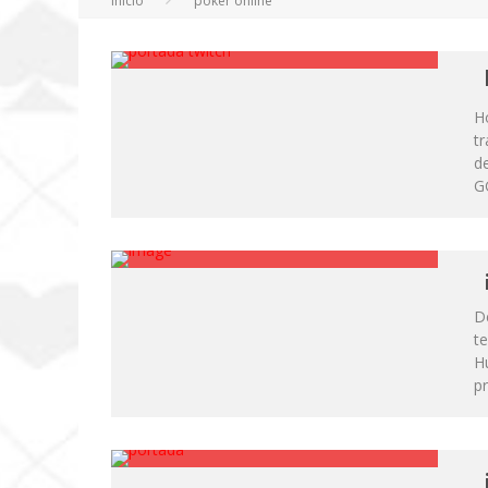
Inicio
poker online
Ho
tr
d
GG
De
t
H
p