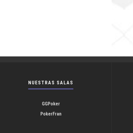
NUESTRAS SALAS
GGPoker
PokerFran