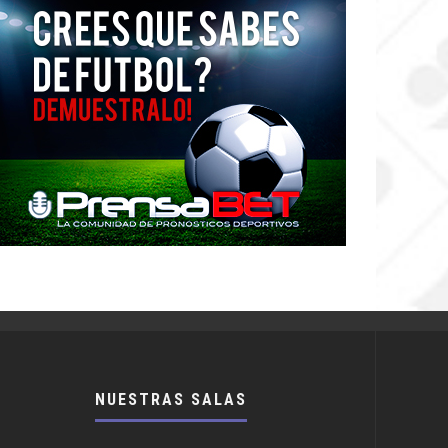
NUESTRAS SALAS