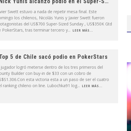
Nick Yunis alcanzó podio en el Super-Sized Sunday
vier Swett estuvo a nada de repetir mesa final. Este
mingo los chilenos, Nicolás Yunis y Javier Swett fueron
rotagonistas del US$700 Super-Sized Sunday , US$350K Gtd
 PokerStars, tras terminar tercero y
...
LEER MÁS...
Top 5 de Chile sacó podio en PokerStars
 jugador logró meterse dentro de los tres primeros del
ounty Builder con buy-in de $33 con un cobro de
$S1.306.Con esta victoria esta a un paso de ser el cuatro
l ranking chileno on line. Lubochka91 log
...
LEER MÁS...