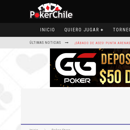
INICIO
QUIERO JUGAR
TORNE
ÚLTIMAS NOTICIAS
ROAD TO CLSOP PUERTO PLATA, SA
HOY CAMISETA FIRMADA POR ART