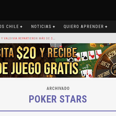
OS CHILE
NOTICIAS
QUIERO APRENDER
¡
SÁBADO DE ASES! PUNTA ARENAS Y VALDIVIA REPARTIERON MÁS DE $3,8 MILLONES
TÉLITE A MAIN EVENT.
C
ARLOS FAÚNDEZ ACELERÓ HASTA LA VICTORIA EN EL TURBO DE DREAMS TEMUCO
R
EEF POKER: LA PRÓXIMA PLATAFORMA DE PÓKER QUE PUEDE LLEVAR TU VOZ
URO VIDAL GRATIS EN GGPOKER
ARCHIVADO
L
A GENERACIÓN DORADA DE 2011: EL AÑO EN QUE CHILE CONQUISTÓ EL PÓKER INTERNACIONAL
POKER STARS