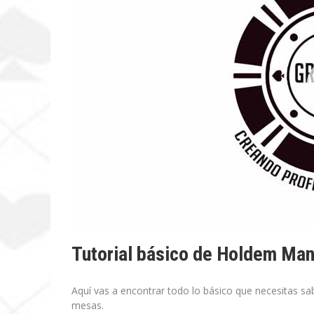
Tutorial básico de Holdem Man
Aquí vas a encontrar todo lo básico que necesitas sa
mesas.