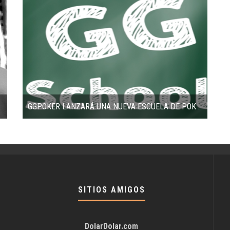
GGPOKER LANZARÁ UNA NUEVA ESCUELA DE POKER
SITIOS AMIGOS
DolarDolar.com