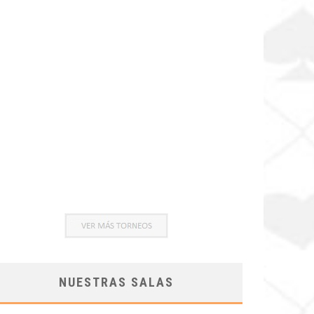
NUESTRAS SALAS