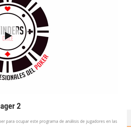
ager 2
ber para ocupar este programa de análisis de jugadores en las