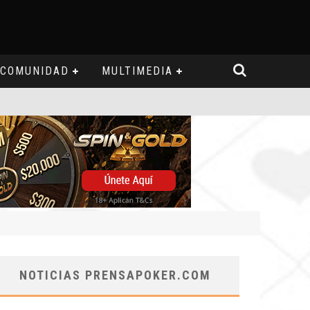
COMUNIDAD
MULTIMEDIA
NOTICIAS PRENSAPOKER.COM