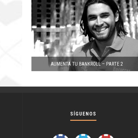
AUMENTA TU BANKROLL – PARTE 2
SÍGUENOS