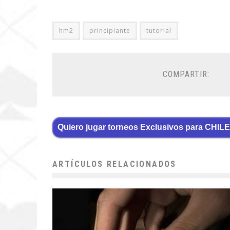
hm2
principiante
tutorial
COMPARTIR:
Quiero jugar torneos Exclusivos para CHILE
ARTÍCULOS RELACIONADOS