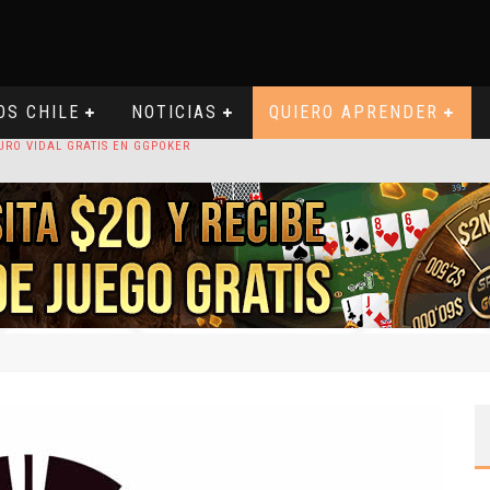
OS CHILE
NOTICIAS
QUIERO APRENDER
L
A GENERACIÓN DORADA DE 2011: EL AÑO EN QUE CHILE CONQUISTÓ EL PÓKER INTERNACIONAL
¡
SÁBADO DE ASES! PUNTA ARENAS Y VALDIVIA REPARTIERON MÁS DE $3,8 MILLONES
TÉLITE A MAIN EVENT.
C
ARLOS FAÚNDEZ ACELERÓ HASTA LA VICTORIA EN EL TURBO DE DREAMS TEMUCO
V
ÍCTOR ARMIJO Y CARLOS BELTRÁN CELEBRARON EN LOS TORNEOS TURBO DE DREAMS
URO VIDAL GRATIS EN GGPOKER