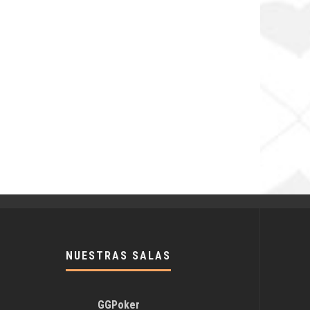
NUESTRAS SALAS
GGPoker