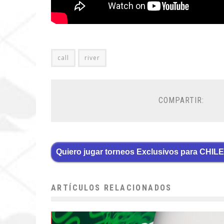
call
river
COMPARTIR:
Quiero jugar torneos Exclusivos para CHILE
ARTÍCULOS RELACIONADOS