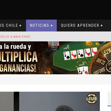
OS CHILE
NOTICIAS
QUIERO APRENDER
TÉLITE A MAIN EVENT.
C
ARLOS FAÚNDEZ ACELERÓ HASTA LA VICTORIA EN EL TURBO DE DREAMS TEMUCO
R
EEF POKER: LA PRÓXIMA PLATAFORMA DE PÓKER QUE PUEDE LLEVAR TU VOZ
M
AURICIO ZEMAN VUELVE A DEJAR LA BANDERA CHILENA EN ALTO CON UN SEGUNDO LUGAR EN EL BSOP WINTER
L
A GENERACIÓN DORADA DE 2011: EL AÑO EN QUE CHILE CONQUISTÓ EL PÓKER INTERNACIONAL
¡
SÁBADO DE ASES! PUNTA ARENAS Y VALDIVIA REPARTIERON MÁS DE $3,8 MILLONES