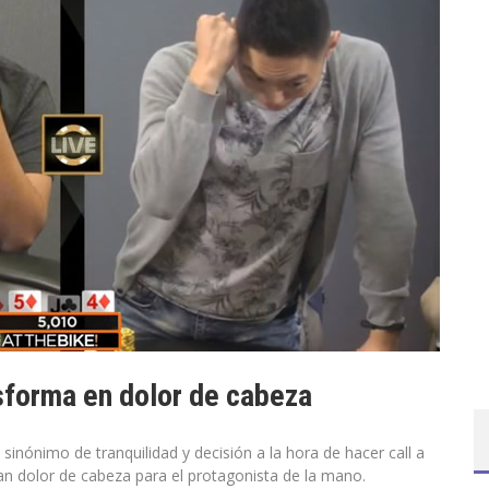
sforma en dolor de cabeza
inónimo de tranquilidad y decisión a la hora de hacer call a
ran dolor de cabeza para el protagonista de la mano.