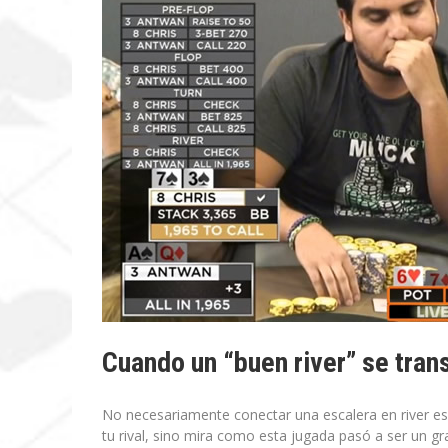
Cuando un “buen river” se tran
No necesariamente conectar una escalera en river es s
tu rival, sino mira como esta jugada pasó a ser un g