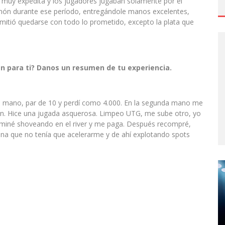
a muy expedita y los jugadores jugaban solamente por el
imón durante ese período, entregándole manos excelentes,
ermitió quedarse con todo lo prometido, excepto la plata que
fin para ti? Danos un resumen de tu experiencia.
era mano, par de 10 y perdí como 4.000. En la segunda mano me
n. Hice una jugada asquerosa. Limpeo UTG, me sube otro, yo
erminé shoveando en el river y me paga. Después recompré,
ena que no tenía que acelerarme y de ahí explotando spots