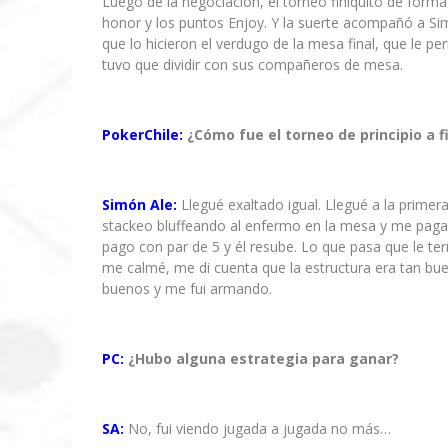
Luego de la negociación, el torneo finiquitó de form
honor y los puntos Enjoy. Y la suerte acompañó a S
que lo hicieron el verdugo de la mesa final, que le p
tuvo que dividir con sus compañeros de mesa.
PokerChile:
¿Cómo fue el torneo de principio a 
Simón Ale:
Llegué exaltado igual. Llegué a la prim
stackeo bluffeando al enfermo en la mesa y me paga
pago con par de 5 y él resube. Lo que pasa que le t
me calmé, me di cuenta que la estructura era tan bu
buenos y me fui armando.
PC:
¿Hubo alguna estrategia para ganar?
SA:
No, fui viendo jugada a jugada no más…