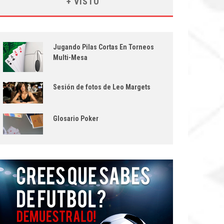
+ VISTO
Jugando Pilas Cortas En Torneos
Multi-Mesa
Sesión de fotos de Leo Margets
Glosario Poker