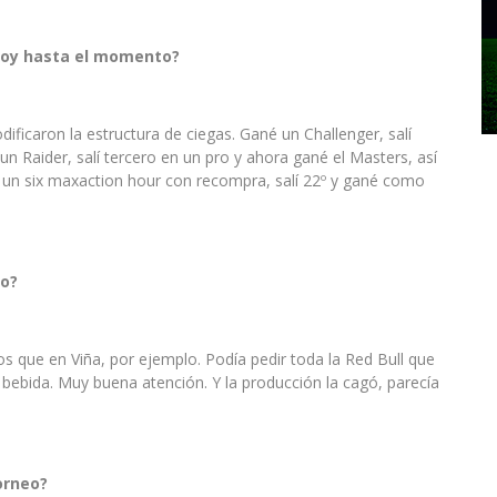
njoy hasta el momento?
icaron la estructura de ciegas. Gané un Challenger, salí
n Raider, salí tercero en un pro y ahora gané el Masters, así
a un six maxaction hour con recompra, salí 22º y gané como
eo?
que en Viña, por ejemplo. Podía pedir toda la Red Bull que
n bebida. Muy buena atención. Y la producción la cagó, parecía
orneo?