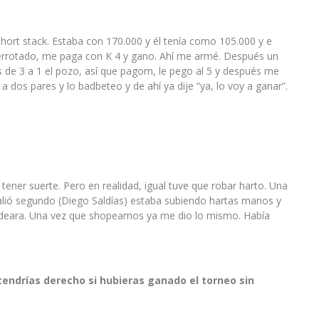
short stack. Estaba con 170.000 y él tenía como 105.000 y e
r, derrotado, me paga con K 4 y gano. Ahí me armé. Después un
 de 3 a 1 el pozo, así que pagom, le pego al 5 y después me
a dos pares y lo badbeteo y de ahí ya dije “ya, lo voy a ganar”.
ener suerte. Pero en realidad, igual tuve que robar harto. Una
alió segundo (Diego Saldías) estaba subiendo hartas manos y
oldeara. Una vez que shopeamos ya me dio lo mismo. Había
tendrías derecho si hubieras ganado el torneo sin