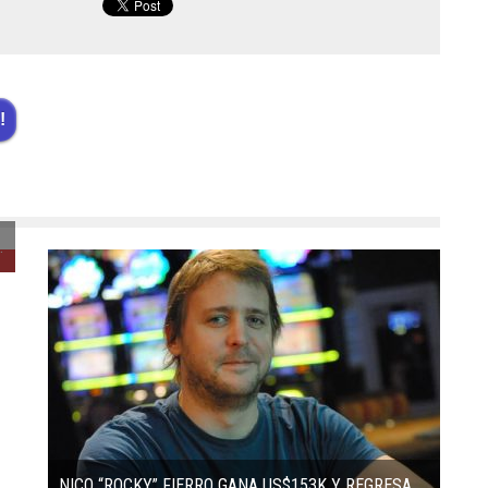
!
 DOS FECHAS DE LIGA POKER AUSTRAL
NICO “ROCKY” FIERRO GANA US$153K Y REGRESA AL TOP TEN MUNDIAL