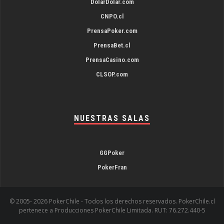
DolarDolar.com
CNPO.cl
PrensaPoker.com
PrensaBet.cl
PrensaCasino.com
CLSOP.com
NUESTRAS SALAS
GGPoker
PokerFran
© 2005-
2026 PokerChile - Todos los derechos reservados. PokerChile.cl
pertenece a Producciones PokerChile Limitada. RUT: 76.272.440-5