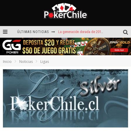
ÚLTIMAS NOTICIAS
La generación dorada de 2011: el año en que Chile conquistó el póker internacional
¡Sábado de ases! Punta Arenas y Valdivia repartieron más de $3,8 millones
ROAD TO CLSOP Puerto Plata, satélite a Main Event.
Inicio
Noticias
Ligas
Carlos Faúndez aceleró hasta la victoria en el Turbo de Dreams Temuco
Víctor Armijo y Carlos Beltrán celebraron en los torneos Turbo de Dreams
Hoy camiseta Firmada por Arturo Vidal gratis en GGPoker