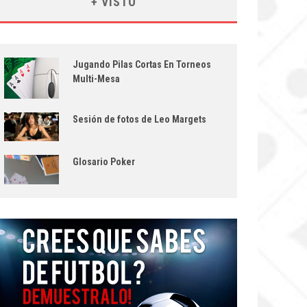
+ VISTO
Jugando Pilas Cortas En Torneos
Multi-Mesa
Sesión de fotos de Leo Margets
Glosario Poker