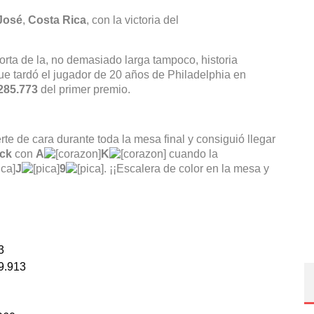
José
,
Costa Rica
, con la victoria del
orta de la, no demasiado larga tampoco, historia
e tardó el jugador de 20 años de Philadelphia en
285.773
del primer premio.
rte de cara durante toda la mesa final y consiguió llegar
ack
con
A
K
cuando la
J
9
. ¡¡Escalera de color en la mesa y
3
9.913