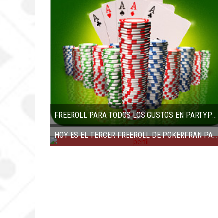
FREEROLL PARA TODOS LOS GUSTOS EN PARTYPOKER – MAS DE US$100.000 EN PREMIOS AL MES
HOY ES EL TERCER FREEROLL DE POKERFRAN PARA MONTICELLO