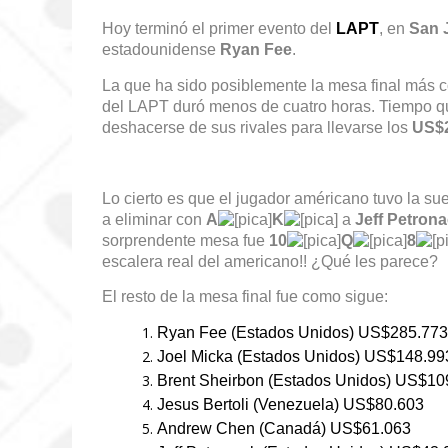
Hoy terminó el primer evento del
LAPT
, en
San 
estadounidense
Ryan Fee
.
La que ha sido posiblemente la mesa final más c
del LAPT duró menos de cuatro horas. Tiempo qu
deshacerse de sus rivales para llevarse los
US
$
Lo cierto es que el jugador américano tuvo la sue
a eliminar con
A
K
a
Jeff Petron
sorprendente mesa fue
10
Q
8
escalera real del americano!! ¿Qué les parece?
El resto de la mesa final fue como sigue:
Ryan Fee (Estados Unidos) US$285.773
Joel Micka (Estados Unidos) US$148.99
Brent Sheirbon (Estados Unidos) US$10
Jesus Bertoli (Venezuela) US$80.603
Andrew Chen (Canadá) US$61.063