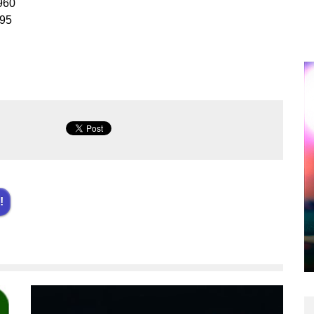
960
195
!