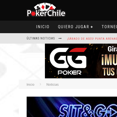
INICIO
QUIERO JUGAR
TORNE
ÚLTIMAS NOTICIAS
ROAD TO CLSOP PUERTO PLATA, SA
HOY CAMISETA FIRMADA POR ART
Inicio
Noticias