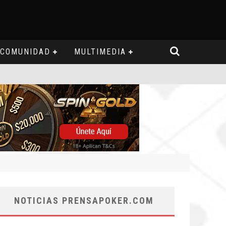
COMUNIDAD
MULTIMEDIA
NOTICIAS PRENSAPOKER.COM