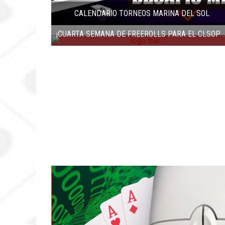
CALENDARIO TORNEOS MARINA DEL SOL
¡CUARTA SEMANA DE FREEROLLS PA