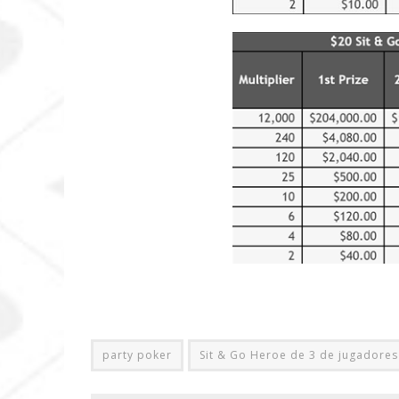
party poker
Sit & Go Heroe de 3 de jugadores