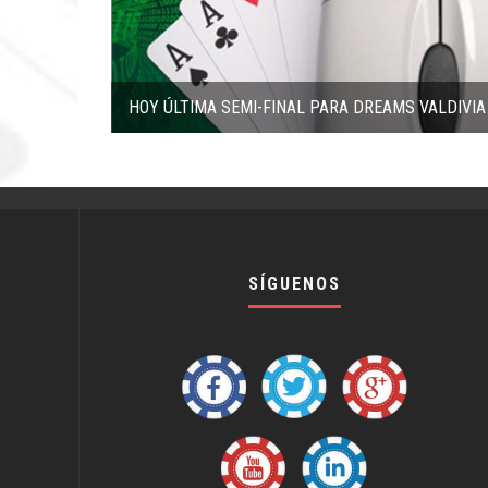
HOY ÚLTIMA SEMI-FINAL PARA DREAMS VALDIVIA
SÍGUENOS