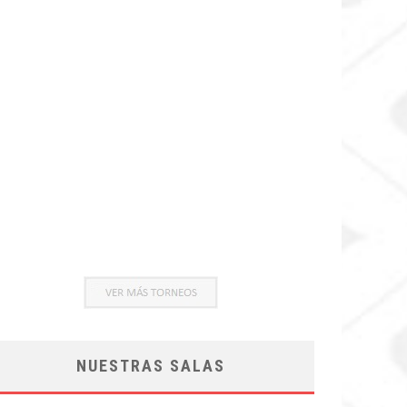
NUESTRAS SALAS