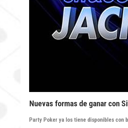
Nuevas formas de ganar con Si
Party Poker ya los tiene disponibles con 