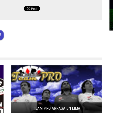
!
TEAM PRO ARRASA EN LIMA