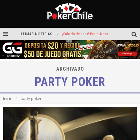
ÚLTIMAS NOTICIAS
¡Sábado de ases! Punta Arenas y Valdivia repartieron más de $3,8 millones
ROAD TO CLSOP Puerto Plata, satélite a Main Event.
Carlos Faúndez aceleró hasta la victoria en el Turbo de Dreams Temuco
ARCHIVADO
Reef Poker: la próxima plataforma de póker que puede llevar tu voz
PARTY POKER
Hoy camiseta Firmada por Arturo Vidal gratis en GGPoker
La generación dorada de 2011: el año en que Chile conquistó el póker internacional
Inicio
party poker