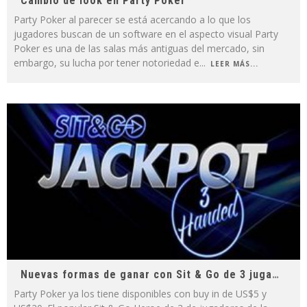
Cambio de look en Party Poker
Party Poker al parecer se está acercando a lo que los
jugadores buscan de un software en el aspecto visual Party
Poker es una de las salas más antiguas del mercado, sin
embargo, su lucha por tener notoriedad e
...
LEER MÁS...
Nuevas formas de ganar con Sit & Go de 3 jugadores
Party Poker ya los tiene disponibles con buy in de US$5 y