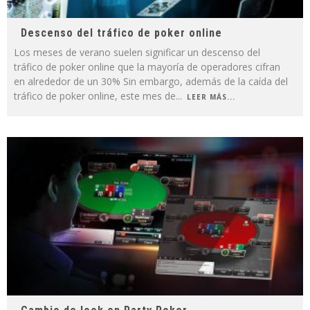
Descenso del tráfico de poker online
Los meses de verano suelen significar un descenso del
tráfico de poker online que la mayoría de operadores cifran
en alrededor de un 30% Sin embargo, además de la caída del
tráfico de poker online, este mes de
...
LEER MÁS...