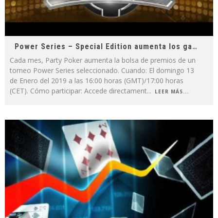
Power Series – Special Edition aumenta los garantizados
Cada mes, Party Poker aumenta la bolsa de premios de un
torneo Power Series seleccionado. Cuando: El domingo 13
de Enero del 2019 a las 16:00 horas (GMT)/17:00 horas
(CET). Cómo participar: Accede directament
...
LEER MÁS...