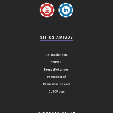
SITIOS AMIGOS
DolarDolar.com
CNPO.cl
PrensaPoker.com
PrensaBet.cl
PrensaCasino.com
CLSOP.com