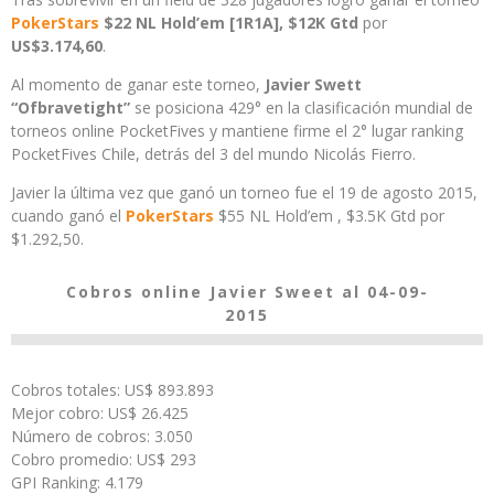
PokerStars
$22 NL Hold’em [1R1A], $12K Gtd
por
US$3.174,60
.
Al momento de ganar este torneo,
Javier Swett
“Ofbravetight”
se posiciona 429° en la clasificación mundial de
torneos online PocketFives y mantiene firme el 2° lugar ranking
PocketFives Chile, detrás del 3 del mundo Nicolás Fierro.
Javier la última vez que ganó un torneo fue el 19 de agosto 2015,
cuando ganó el
PokerStars
$55 NL Hold’em , $3.5K Gtd por
$1.292,50.
Cobros online Javier Sweet al 04-09-
2015
Cobros totales: US$ 893.893
Mejor cobro: US$ 26.425
Número de cobros: 3.050
Cobro promedio: US$ 293
GPI Ranking: 4.179