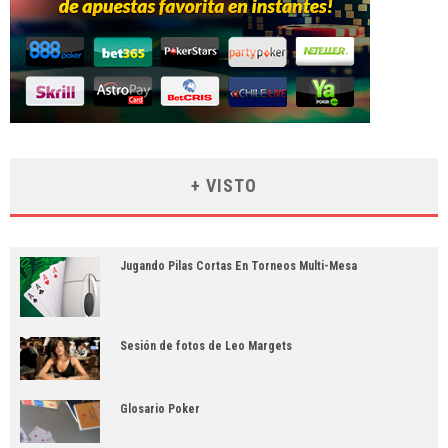
+ VISTO
Jugando Pilas Cortas En Torneos Multi-Mesa
Sesión de fotos de Leo Margets
Glosario Poker