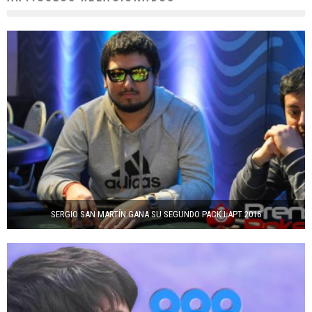
SERGIO SAN MARTÍN GANA SU SEGUNDO PACK LAPT 2016