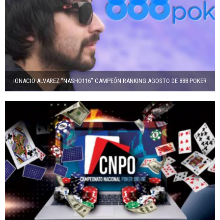
IGNACIO ALVAREZ “NASHO116” CAMPEÓN RANKING AGOSTO DE 888 POKER