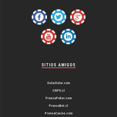
SITIOS AMIGOS
DolarDolar.com
CNPO.cl
PrensaPoker.com
PrensaBet.cl
PrensaCasino.com