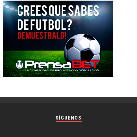
SÍGUENOS