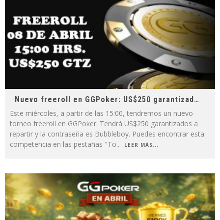
Nuevo freeroll en GGPoker: US$250 garantizados.
Este miércoles, a partir de las 15:00, tendremos un nuevo
torneo freeroll en GGPoker. Tendrá US$250 garantizados a
repartir y la contraseña es Bubbleboy. Puedes encontrar esta
competencia en las pestañas "To
...
LEER MÁS...