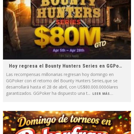
Hoy regresa el Bounty Hunters Series en GGPoker
Las recompensas millonarias regresan hoy domingo en
GGPoker con el retorno del Bounty Hunters Series,que se
desarrollará hasta el 28 de abril, con US$80.000.000ólares
garantizados. GGPoker ha dispuesto una t
...
LEER MÁS...