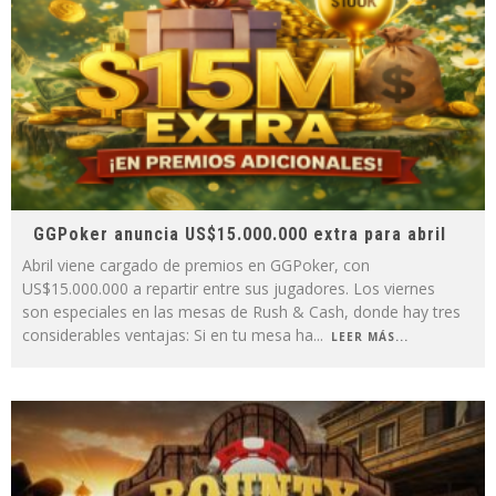
GGPoker anuncia US$15.000.000 extra para abril
Abril viene cargado de premios en GGPoker, con
US$15.000.000 a repartir entre sus jugadores. Los viernes
son especiales en las mesas de Rush & Cash, donde hay tres
considerables ventajas: Si en tu mesa ha
...
LEER MÁS...