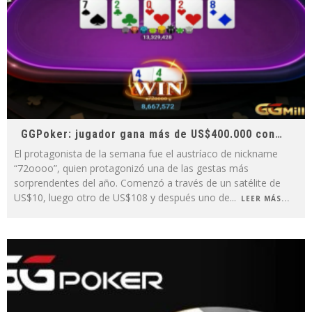
GGPoker: jugador gana más de US$400.000 con US$10 de inversión
El protagonista de la semana fue el austríaco de nickname
“72oooo”, quien protagonizó una de las gestas más
sorprendentes del año. Comenzó a través de un satélite de
US$10, luego otro de US$108 y después uno de
...
LEER MÁS...