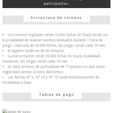
participantes.
Estructura de torneos
Los torneos regulares serán 10.000 fichas de Stack inicial con
la posibilidad de realizar reentrys ilimitados durante 1 hora de
juego, cada una de 10.000 fichas, las ciegas serán cada 10 min.
El registro tardío es de 60 minutos.
La mesa máster serán 10.000 fichas de Stack modalidad
freezeout, las ciegas serán cada 15 min.
Se dará un bono de puntualidad de 15 puntos los que estén
registrados previo al inicio del torneo.
Las fechas N° 5, N° 10 y N° 15 serán exclusivamente de
modalidad 6-max.
Tablas de pago