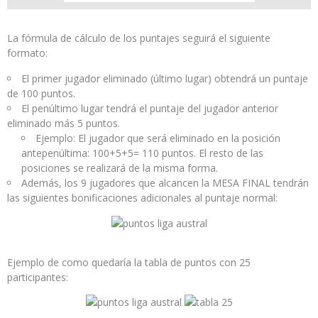
La fórmula de cálculo de los puntajes seguirá el siguiente
formato:
El primer jugador eliminado (último lugar) obtendrá un puntaje
de 100 puntos.
El penúltimo lugar tendrá el puntaje del jugador anterior
eliminado más 5 puntos.
Ejemplo: El jugador que será eliminado en la posición
antepenúltima: 100+5+5= 110 puntos. El resto de las
posiciones se realizará de la misma forma.
Además, los 9 jugadores que alcancen la MESA FINAL tendrán
las siguientes bonificaciones adicionales al puntaje normal:
Ejemplo de como quedaría la tabla de puntos con 25
participantes: