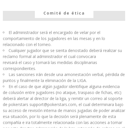
Comité de ética
El administrador será el encargado de velar por el
comportamiento de los jugadores en las mesas y en lo
relacionado con el torneo.
Cualquier jugador que se sienta denostado deberá realizar su
reclamo formal al administrador el cual convocara
revisará el caso y tomará las medidas disciplinarias
correspondientes.
Las sanciones irán desde una amonestación verbal, pérdida de
puntos y finalmente la eliminación de la LIGA.
En el caso de que algún jugador identifique alguna evidencia
de colusión entre jugadores (no ataque, traspaso de fichas, etc)
deberá alertar al director de la liga, y remitir un correo al soporte
de pokerstars support@pokerstars.com, el cual determinara bajo
su acceso de revisión interna de manos jugadas de poder analizar
esa situación, por lo que la decisión será plenamente de esta
compañía e ira totalmente relacionada con las acciones a tomar