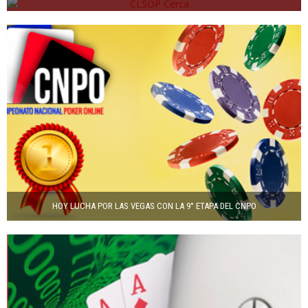
HOY LUCHA POR LAS VEGAS CON LA 9° ETAPA DEL CNPO