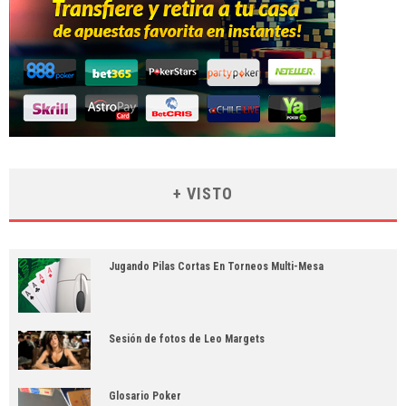
+ VISTO
Jugando Pilas Cortas En Torneos Multi-Mesa
Sesión de fotos de Leo Margets
Glosario Poker