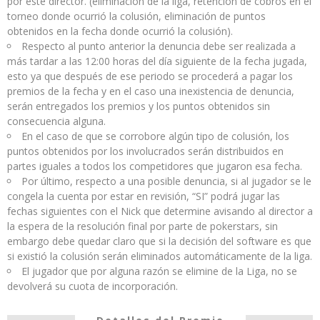
por este director. (eliminación de la liga, retención de cobros en el
torneo donde ocurrió la colusión, eliminación de puntos
obtenidos en la fecha donde ocurrió la colusión).
Respecto al punto anterior la denuncia debe ser realizada a
más tardar a las 12:00 horas del día siguiente de la fecha jugada,
esto ya que después de ese periodo se procederá a pagar los
premios de la fecha y en el caso una inexistencia de denuncia,
serán entregados los premios y los puntos obtenidos sin
consecuencia alguna.
En el caso de que se corrobore algún tipo de colusión, los
puntos obtenidos por los involucrados serán distribuidos en
partes iguales a todos los competidores que jugaron esa fecha.
Por último, respecto a una posible denuncia, si al jugador se le
congela la cuenta por estar en revisión, “SI” podrá jugar las
fechas siguientes con el Nick que determine avisando al director a
la espera de la resolución final por parte de pokerstars, sin
embargo debe quedar claro que si la decisión del software es que
si existió la colusión serán eliminados automáticamente de la liga.
El jugador que por alguna razón se elimine de la Liga, no se
devolverá su cuota de incorporación.