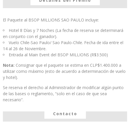
Detalles del Premio
El Paquete al BSOP MILLIONS SAO PAULO incluye:
Hotel 8 Días y 7 Noches (La fecha de reserva se determinará
en conjunto con el ganador).
Vuelo Chile-Sao Paulo/ Sao Paulo-Chile. Fecha de ida entre el
14 al 26 de Noviembre.
Entrada al Main Event del BSOP MILLIONS (R$3.500)
Nota:
Consignar que el paquete se estima en CLP$1.400.000 a
utilizar como máximo (esto de acuerdo a determinación de vuelo
y hotel).
Se reserva el derecho al Administrador de modificar algún punto
de las bases o reglamento, “solo en el caso de que sea
necesario”.
Contacto