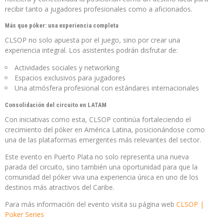
recibir tanto a jugadores profesionales como a aficionados.
Más que póker: una experiencia completa
CLSOP no solo apuesta por el juego, sino por crear una
experiencia integral. Los asistentes podrán disfrutar de:
Actividades sociales y networking
Espacios exclusivos para jugadores
Una atmósfera profesional con estándares internacionales
Consolidación del circuito en LATAM
Con iniciativas como esta, CLSOP continúa fortaleciendo el
crecimiento del póker en América Latina, posicionándose como
una de las plataformas emergentes más relevantes del sector.
Este evento en Puerto Plata no solo representa una nueva
parada del circuito, sino también una oportunidad para que la
comunidad del póker viva una experiencia única en uno de los
destinos más atractivos del Caribe.
Para más información del evento visita su página web
CLSOP |
Poker Series