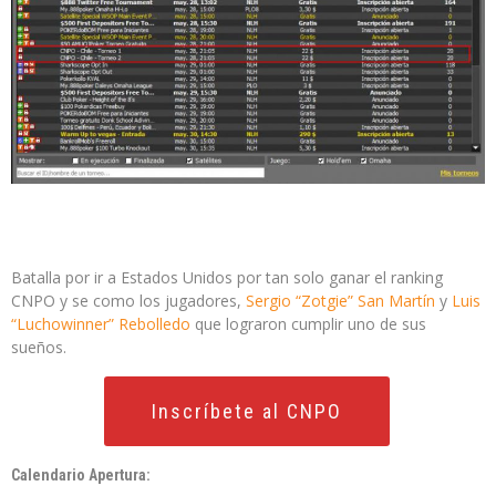
Batalla por ir a Estados Unidos por tan solo ganar el ranking
CNPO y se como los jugadores,
Sergio “Zotgie” San Martín
y
Luis
“Luchowinner” Rebolledo
que lograron cumplir uno de sus
sueños.
Inscríbete al CNPO
Calendario Apertura: