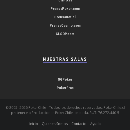
CNPO.cl
PrensaPoker.com
PrensaBet.cl
PrensaCasino.com
CLSOP.com
NUESTRAS SALAS
GGPoker
PokerFran
© 2005-
2026 PokerChile - Todos los derechos reservados. PokerChile.cl
pertenece a Producciones PokerChile Limitada. RUT: 76.272.440-5
Inicio
Quienes Somos
Contacto
Ayuda