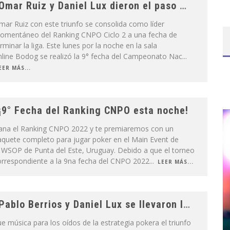
Omar Ruiz y Daniel Lux dieron el paso más grande en la novena fecha del CNPO 2022
ar Ruiz con este triunfo se consolida como líder
omentáneo del Ranking CNPO Ciclo 2 a una fecha de
rminar la liga. Este lunes por la noche en la sala
nline Bodog se realizó la 9° fecha del Campeonato Nac
...
EER MÁS...
¡9° Fecha del Ranking CNPO esta noche!
ana el Ranking CNPO 2022 y te premiaremos con un
aquete completo para jugar poker en el Main Event de
a WSOP de Punta del Este, Uruguay. Debido a que el torneo
orrespondiente a la 9na fecha del CNPO 2022
...
LEER MÁS...
Pablo Berrios y Daniel Lux se llevaron la octava al estilo Beethoven
e música para los oídos de la estrategia pokera el triunfo