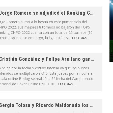
Jorge Romero se adjudicó el Ranking Ciclo 1 del CNPO 2022!
rge Romero sumó a lo bestia en este primer ciclo del
NPO 2022, sus mejores 8 torneos no bajaron del TOP5
anking CNPO 2022 cuenta con un total de 20 torneos (10
chas dobles), sin embargo, la liga está div
...
LEER MÁS...
Cristián González y Felipe Arellano ganaron la fecha más puntuada del Ciclo 1 CNPO 2022
 pelea por la fecha 5 estuvo intensa ya que los puntos
tenidos se multiplicaron x1,5! Este jueves por la noche en
 sala online Bodog se realizó la 5° fecha del Campeonato
acional de Poker Online CNPO 20
...
LEER MÁS...
Sergio Tolosa y Ricardo Maldonado los campeones de la fecha 4 del CNPO