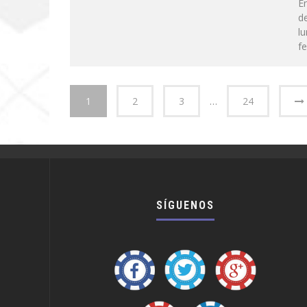
En
de
lu
f
1
2
3
…
24
SÍGUENOS