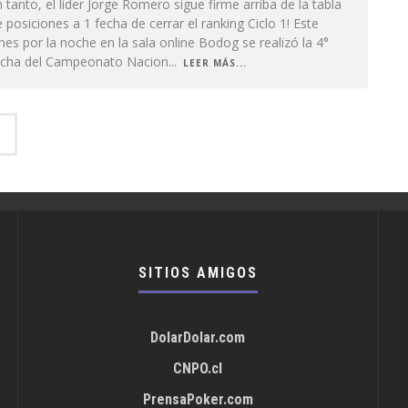
 tanto, el líder Jorge Romero sigue firme arriba de la tabla
 posiciones a 1 fecha de cerrar el ranking Ciclo 1! Este
nes por la noche en la sala online Bodog se realizó la 4°
echa del Campeonato Nacion
...
LEER MÁS...
SITIOS AMIGOS
DolarDolar.com
CNPO.cl
PrensaPoker.com