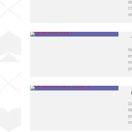
de
CN
on
Ri
i
m
ju
D
Ma
Jo
no