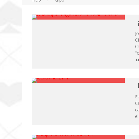
Inicio
cnpo
J
C
C
"
L
Es
C
ca
e