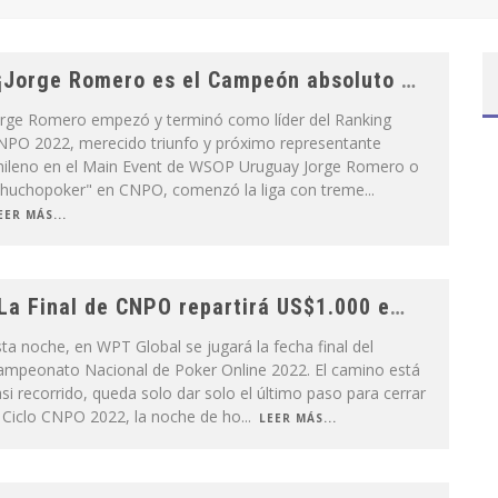
¡Jorge Romero es el Campeón absoluto del Ranking CNPO 2022!
orge Romero empezó y terminó como líder del Ranking
NPO 2022, merecido triunfo y próximo representante
hileno en el Main Event de WSOP Uruguay Jorge Romero o
chuchopoker" en CNPO, comenzó la liga con treme
...
EER MÁS...
La Final de CNPO repartirá US$1.000 en premios garantizados!
ta noche, en WPT Global se jugará la fecha final del
ampeonato Nacional de Poker Online 2022. El camino está
si recorrido, queda solo dar solo el último paso para cerrar
l Ciclo CNPO 2022, la noche de ho
...
LEER MÁS...