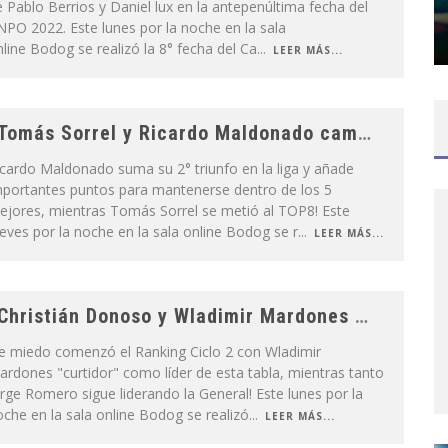
 Pablo Berrios y Daniel lux en la antepenúltima fecha del
PO 2022. Este lunes por la noche en la sala
line Bodog se realizó la 8° fecha del Ca
...
LEER MÁS...
Tomás Sorrel y Ricardo Maldonado campeones en la fecha 7 del CNPO
cardo Maldonado suma su 2° triunfo en la liga y añade
mportantes puntos para mantenerse dentro de los 5
ejores, mientras Tomás Sorrel se metió al TOP8! Este
eves por la noche en la sala online Bodog se r
...
LEER MÁS...
Christián Donoso y Wladimir Mardones se llevaron la fecha 6 del Ranking CNPO 2022
e miedo comenzó el Ranking Ciclo 2 con Wladimir
rdones "curtidor" como líder de esta tabla, mientras tanto
rge Romero sigue liderando la General! Este lunes por la
che en la sala online Bodog se realizó
...
LEER MÁS...