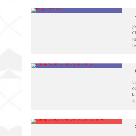
Jo
C
R
fe
La
ob
la
N