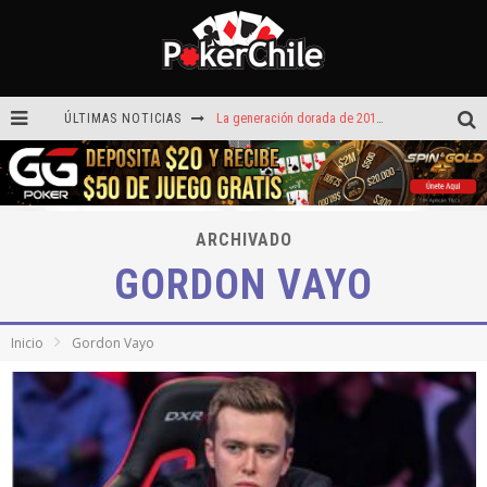
ÚLTIMAS NOTICIAS
La generación dorada de 2011: el año en que Chile conquistó el póker internacional
¡Sábado de ases! Punta Arenas y Valdivia repartieron más de $3,8 millones
ROAD TO CLSOP Puerto Plata, satélite a Main Event.
ARCHIVADO
Carlos Faúndez aceleró hasta la victoria en el Turbo de Dreams Temuco
GORDON VAYO
Víctor Armijo y Carlos Beltrán celebraron en los torneos Turbo de Dreams
Hoy camiseta Firmada por Arturo Vidal gratis en GGPoker
Inicio
Gordon Vayo