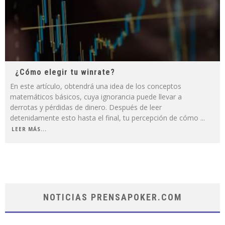
¿Cómo elegir tu winrate?
En este artículo, obtendrá una idea de los conceptos
matemáticos básicos, cuya ignorancia puede llevar a
derrotas y pérdidas de dinero. Después de leer
detenidamente esto hasta el final, tu percepción de cómo
...
LEER MÁS...
NOTICIAS PRENSAPOKER.COM