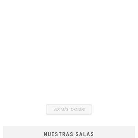
NUESTRAS SALAS