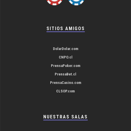
SITIOS AMIGOS
DolarDolar.com
CNPO.cl
PrensaPoker.com
PrensaBet.cl
PrensaCasino.com
CLSOP.com
NUESTRAS SALAS