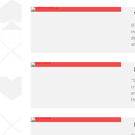
El
má
d
a
"S
c
e
t