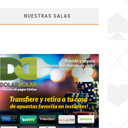
NUESTRAS SALAS