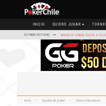
INICIO
QUIERO JUGAR
TORNE
ÚLTIMAS NOTICIAS
ROAD TO CLSOP PUERTO PLATA, SA
Inicio
Escuela de poker
Videos Educativos