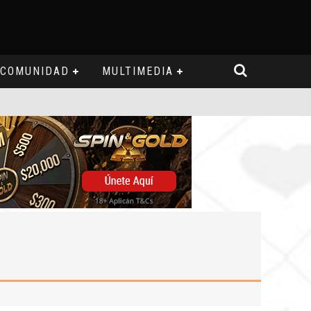
COMUNIDAD
MULTIMEDIA