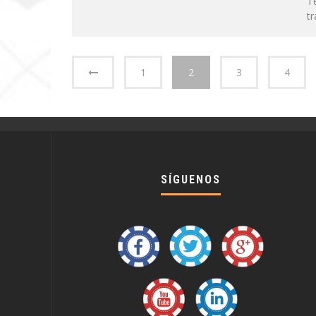
T
tr
1
2
3
4
SÍGUENOS