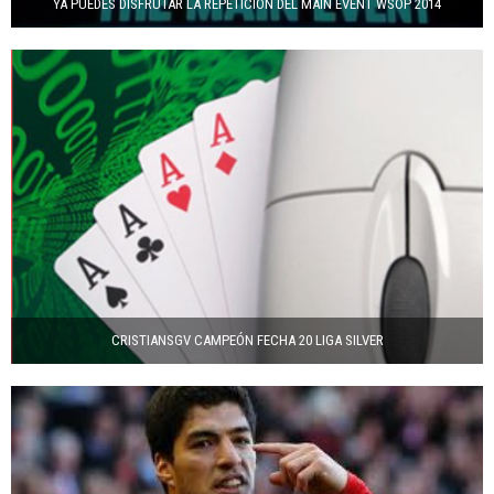
YA PUEDES DISFRUTAR LA REPETICIÓN DEL MAIN EVENT WSOP 2014
CRISTIANSGV CAMPEÓN FECHA 20 LIGA SILVER