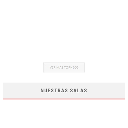
NUESTRAS SALAS