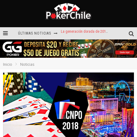
ÚLTIMAS NOTICIAS
¡Sábado de ases! Punta Arenas y Valdivia repartieron más de $3,8 millones
ROAD TO CLSOP Puerto Plata, satélite a Main Event.
Carlos Faúndez aceleró hasta la victoria en el Turbo de Dreams Temuco
Inicio
Noticias
Reef Poker: la próxima plataforma de póker que puede llevar tu voz
Hoy camiseta Firmada por Arturo Vidal gratis en GGPoker
La generación dorada de 2011: el año en que Chile conquistó el póker internacional