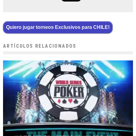
Quiero jugar torneos Exclusivos para CHILE!
ARTÍCULOS RELACIONADOS