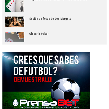
Sesión de fotos de Leo Margets
Glosario Poker