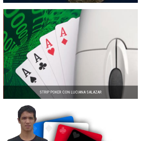
STRIP POKER CON LUCIANA SALAZAR