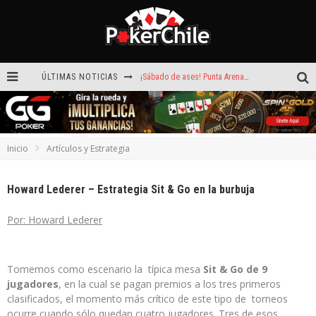
ÚLTIMAS NOTICIAS
¡Sábado de ases! Punta Arenas y Valdivia repartieron más de $3,8 millones
ROAD TO CLSOP Puerto Plata, satélite a Main Event.
Carlos Faúndez aceleró hasta la victoria en el Turbo de Dreams Temuco
Inicio
Artículos y Estrategia
Reef Poker: la próxima plataforma de póker que puede llevar tu voz
Howard Lederer – Estrategia Sit & Go en la burbuja
Hoy camiseta Firmada por Arturo Vidal gratis en GGPoker
Por: Howard Lederer
La generación dorada de 2011: el año en que Chile conquistó el póker internacional
Tomemos como escenario la típica mesa
Sit & Go de 9
jugadores
, en la cual se pagan premios a los tres primeros
clasificados, el momento más crítico de este tipo de torneos
ocurre cuando sólo quedan cuatro jugadores. Tres de esos